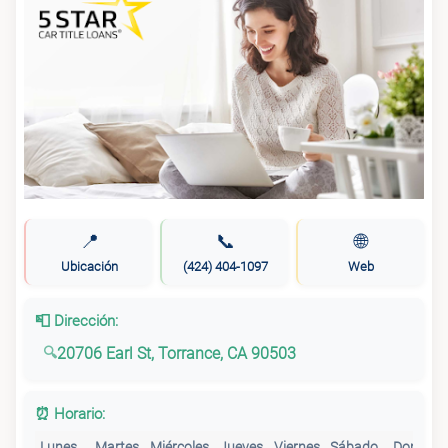
📍
📞
🌐
Ubicación
(424) 404-1097
Web
📮 Dirección:
20706 Earl St, Torrance, CA 90503
⏰ Horario:
Lunes
Martes
Miércoles
Jueves
Viernes
Sábado
Doming