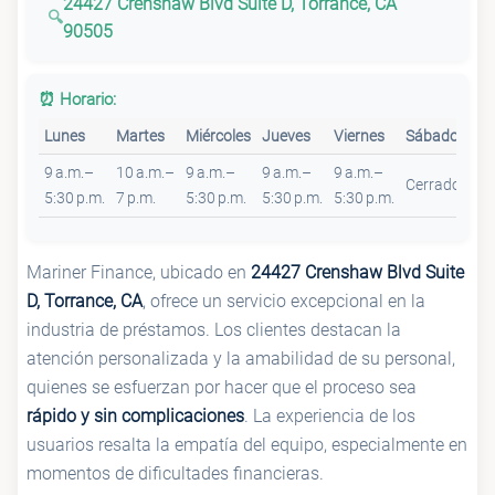
24427 Crenshaw Blvd Suite D, Torrance, CA
90505
⏰ Horario:
Lunes
Martes
Miércoles
Jueves
Viernes
Sábado
Do
9 a.m.–
10 a.m.–
9 a.m.–
9 a.m.–
9 a.m.–
Cerrado
Ce
5:30 p.m.
7 p.m.
5:30 p.m.
5:30 p.m.
5:30 p.m.
Mariner Finance, ubicado en
24427 Crenshaw Blvd Suite
D, Torrance, CA
, ofrece un servicio excepcional en la
industria de préstamos. Los clientes destacan la
atención personalizada y la amabilidad de su personal,
quienes se esfuerzan por hacer que el proceso sea
rápido y sin complicaciones
. La experiencia de los
usuarios resalta la empatía del equipo, especialmente en
momentos de dificultades financieras.