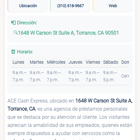
Ubicación
(310) 618-9667
Web
📮 Dirección:
1648 W Carson St Suite A, Torrance, CA 90501
⏰ Horario:
Lunes
Martes
Miércoles
Jueves
Viernes
Sábado
Domingo
9 a.m.–
9 a.m.–
9 a.m.–
9 a.m.–
9 a.m.–
9 a.m.–
Cerrado
7 p.m.
7 p.m.
7 p.m.
7 p.m.
7 p.m.
5 p.m.
ACE Cash Express, ubicado en
1648 W Carson St Suite A,
Torrance, CA
, es una agencia de préstamos personales
que se destaca por su atención al cliente. Los visitantes
aprecian la amabilidad de sus empleados, quienes están
siempre dispuestos a ayudar con servicios como la