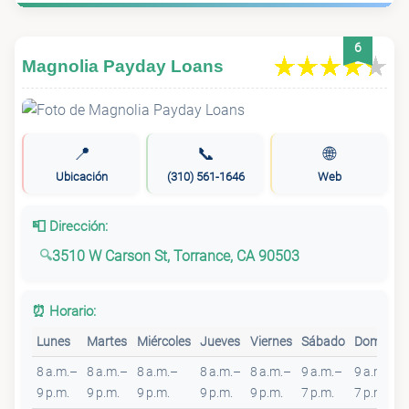
6
Magnolia Payday Loans
📍
📞
🌐
Ubicación
(310) 561-1646
Web
📮 Dirección:
3510 W Carson St, Torrance, CA 90503
⏰ Horario:
Lunes
Martes
Miércoles
Jueves
Viernes
Sábado
Domingo
8 a.m.–
8 a.m.–
8 a.m.–
8 a.m.–
8 a.m.–
9 a.m.–
9 a.m.–
9 p.m.
9 p.m.
9 p.m.
9 p.m.
9 p.m.
7 p.m.
7 p.m.