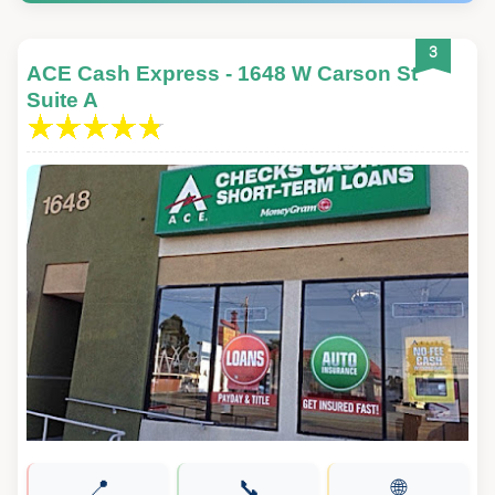
3
ACE Cash Express - 1648 W Carson St
Suite A
📍
📞
🌐