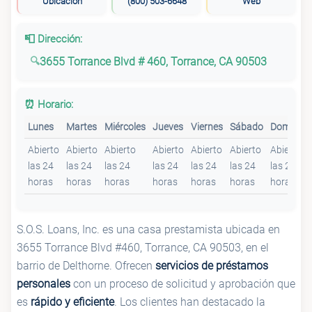
Ubicación
(800) 503-6648
Web
📮 Dirección:
3655 Torrance Blvd # 460, Torrance, CA 90503
⏰ Horario:
Lunes
Martes
Miércoles
Jueves
Viernes
Sábado
Domingo
Abierto
Abierto
Abierto
Abierto
Abierto
Abierto
Abierto
las 24
las 24
las 24
las 24
las 24
las 24
las 24
horas
horas
horas
horas
horas
horas
horas
S.O.S. Loans, Inc. es una casa prestamista ubicada en
3655 Torrance Blvd #460, Torrance, CA 90503, en el
barrio de Delthorne. Ofrecen
servicios de préstamos
personales
con un proceso de solicitud y aprobación que
es
rápido y eficiente
. Los clientes han destacado la