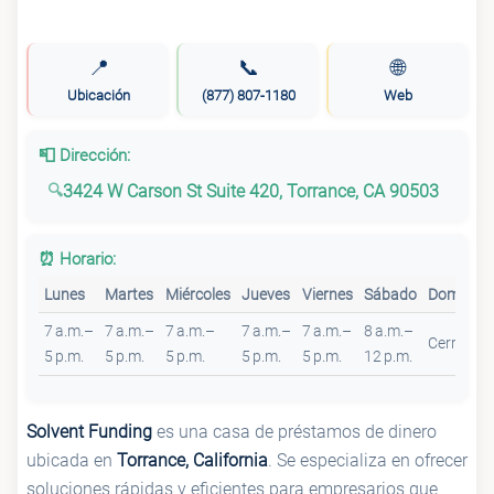
📍
📞
🌐
Ubicación
(877) 807-1180
Web
📮 Dirección:
3424 W Carson St Suite 420, Torrance, CA 90503
⏰ Horario:
Lunes
Martes
Miércoles
Jueves
Viernes
Sábado
Domingo
7 a.m.–
7 a.m.–
7 a.m.–
7 a.m.–
7 a.m.–
8 a.m.–
Cerrado
5 p.m.
5 p.m.
5 p.m.
5 p.m.
5 p.m.
12 p.m.
Solvent Funding
es una casa de préstamos de dinero
ubicada en
Torrance, California
. Se especializa en ofrecer
soluciones rápidas y eficientes para empresarios que