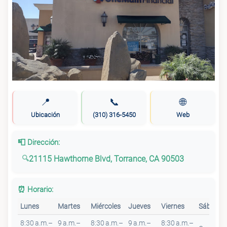
📍
📞
🌐
Ubicación
(310) 316-5450
Web
📮 Dirección:
21115 Hawthorne Blvd, Torrance, CA 90503
⏰ Horario:
Lunes
Martes
Miércoles
Jueves
Viernes
Sábado
8:30 a.m.–
9 a.m.–
8:30 a.m.–
9 a.m.–
8:30 a.m.–