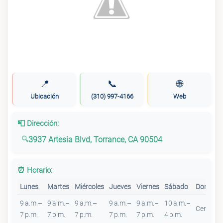
📍
📞
🌐
Ubicación
(310) 997-4166
Web
📮 Dirección:
3937 Artesia Blvd, Torrance, CA 90504
⏰ Horario:
Lunes
Martes
Miércoles
Jueves
Viernes
Sábado
Doming
9 a.m.–
9 a.m.–
9 a.m.–
9 a.m.–
9 a.m.–
10 a.m.–
Cerrado
7 p.m.
7 p.m.
7 p.m.
7 p.m.
7 p.m.
4 p.m.