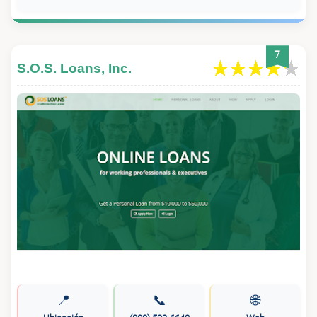
7
S.O.S. Loans, Inc.
📍
📞
🌐