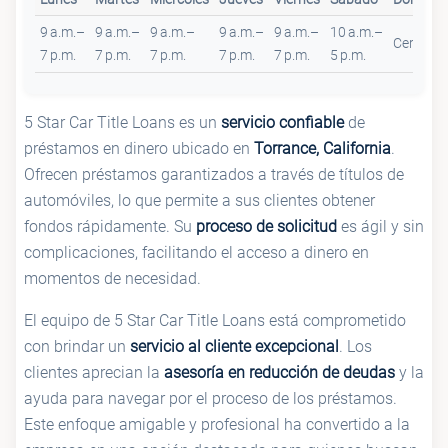
9 a.m.–
9 a.m.–
9 a.m.–
9 a.m.–
9 a.m.–
10 a.m.–
Cerrado
7 p.m.
7 p.m.
7 p.m.
7 p.m.
7 p.m.
5 p.m.
5 Star Car Title Loans es un
servicio confiable
de
préstamos en dinero ubicado en
Torrance, California
.
Ofrecen préstamos garantizados a través de títulos de
automóviles, lo que permite a sus clientes obtener
fondos rápidamente. Su
proceso de solicitud
es ágil y sin
complicaciones, facilitando el acceso a dinero en
momentos de necesidad.
El equipo de 5 Star Car Title Loans está comprometido
con brindar un
servicio al cliente excepcional
. Los
clientes aprecian la
asesoría en reducción de deudas
y la
ayuda para navegar por el proceso de los préstamos.
Este enfoque amigable y profesional ha convertido a la