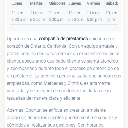
Lunes
Martes
Miércoles
Jueves
Viernes
Sábado
D
11 a.m.–
11 a.m.–
11 a.m.–
11 a.m.–
11 a.m.–
10 a.m.–
Ce
6:30 p.m.
6:30 p.m.
6:30 p.m.
6:30 p.m.
6:30 p.m.
4 p.m.
Oportun es una
compañía de préstamos
ubicada en el
corazón de Ontario, California. Con un equipo amable y
profesional, se dedican a ofrecer un excelente servicio al
cliente, asegurando que cada cliente se sienta atendido
y acompañado durante todo el proceso de obtención de
un préstamo. La atención personalizada que brindan sus
empleadas, como Mercedes y Cinthia, es altamente
valorada, y se asegura de que todas las dudas sean
resueltas de manera clara y eficiente.
Además, Oportun se enfoca en crear un ambiente
acogedor, donde los clientes pueden sentirse seguros y
cómodos al realizar sus gestiones. Con horarios