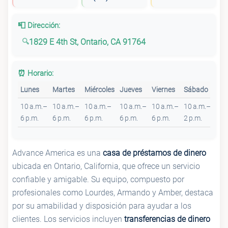
📮 Dirección:
1829 E 4th St, Ontario, CA 91764
⏰ Horario:
Lunes
Martes
Miércoles
Jueves
Viernes
Sábado
Do
10 a.m.–
10 a.m.–
10 a.m.–
10 a.m.–
10 a.m.–
10 a.m.–
Cer
6 p.m.
6 p.m.
6 p.m.
6 p.m.
6 p.m.
2 p.m.
Advance America es una
casa de préstamos de dinero
ubicada en Ontario, California, que ofrece un servicio
confiable y amigable. Su equipo, compuesto por
profesionales como Lourdes, Armando y Amber, destaca
por su amabilidad y disposición para ayudar a los
clientes. Los servicios incluyen
transferencias de dinero