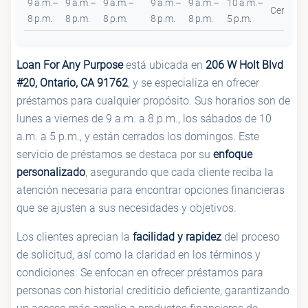
9 a.m.–
9 a.m.–
9 a.m.–
9 a.m.–
9 a.m.–
10 a.m.–
Cerrado
8 p.m.
8 p.m.
8 p.m.
8 p.m.
8 p.m.
5 p.m.
Loan For Any Purpose
está ubicada en
206 W Holt Blvd
#20, Ontario, CA 91762
, y se especializa en ofrecer
préstamos para cualquier propósito. Sus horarios son de
lunes a viernes de 9 a.m. a 8 p.m., los sábados de 10
a.m. a 5 p.m., y están cerrados los domingos. Este
servicio de préstamos se destaca por su
enfoque
personalizado
, asegurando que cada cliente reciba la
atención necesaria para encontrar opciones financieras
que se ajusten a sus necesidades y objetivos.
Los clientes aprecian la
facilidad y rapidez
del proceso
de solicitud, así como la claridad en los términos y
condiciones. Se enfocan en ofrecer préstamos para
personas con historial crediticio deficiente, garantizando