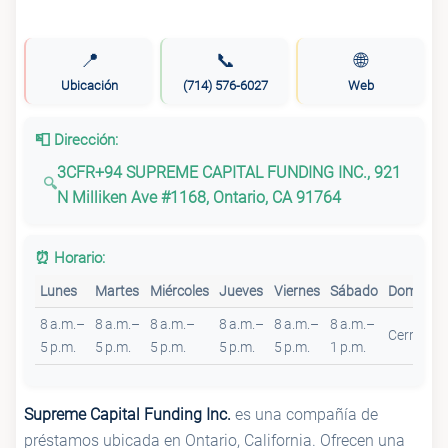
📍
📞
🌐
Ubicación
(714) 576-6027
Web
📮 Dirección:
3CFR+94 SUPREME CAPITAL FUNDING INC., 921
N Milliken Ave #1168, Ontario, CA 91764
⏰ Horario:
Lunes
Martes
Miércoles
Jueves
Viernes
Sábado
Domingo
8 a.m.–
8 a.m.–
8 a.m.–
8 a.m.–
8 a.m.–
8 a.m.–
Cerrado
5 p.m.
5 p.m.
5 p.m.
5 p.m.
5 p.m.
1 p.m.
Supreme Capital Funding Inc.
es una compañía de
préstamos ubicada en Ontario, California. Ofrecen una