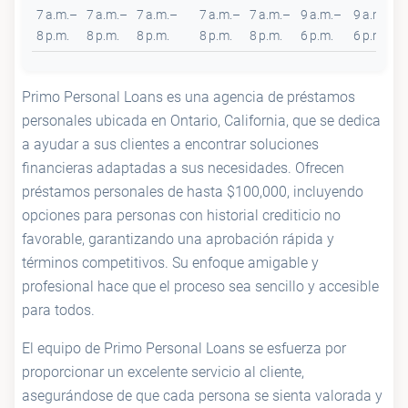
7 a.m.–
7 a.m.–
7 a.m.–
7 a.m.–
7 a.m.–
9 a.m.–
9 a.m.–
8 p.m.
8 p.m.
8 p.m.
8 p.m.
8 p.m.
6 p.m.
6 p.m.
Primo Personal Loans es una agencia de préstamos
personales ubicada en Ontario, California, que se dedica
a ayudar a sus clientes a encontrar soluciones
financieras adaptadas a sus necesidades. Ofrecen
préstamos personales de hasta $100,000, incluyendo
opciones para personas con historial crediticio no
favorable, garantizando una aprobación rápida y
términos competitivos. Su enfoque amigable y
profesional hace que el proceso sea sencillo y accesible
para todos.
El equipo de Primo Personal Loans se esfuerza por
proporcionar un excelente servicio al cliente,
asegurándose de que cada persona se sienta valorada y