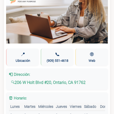
📍
📞
🌐
Ubicación
(909) 551-4618
Web
📮 Dirección:
206 W Holt Blvd #20, Ontario, CA 91762
⏰ Horario:
Lunes
Martes
Miércoles
Jueves
Viernes
Sábado
Doming