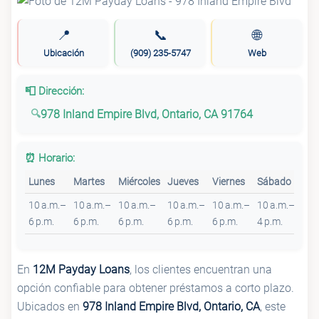
📍
📞
🌐
Ubicación
(909) 235-5747
Web
📮 Dirección:
978 Inland Empire Blvd, Ontario, CA 91764
⏰ Horario:
Lunes
Martes
Miércoles
Jueves
Viernes
Sábado
Do
10 a.m.–
10 a.m.–
10 a.m.–
10 a.m.–
10 a.m.–
10 a.m.–
10 
6 p.m.
6 p.m.
6 p.m.
6 p.m.
6 p.m.
4 p.m.
4 p
En
12M Payday Loans
, los clientes encuentran una
opción confiable para obtener préstamos a corto plazo.
Ubicados en
978 Inland Empire Blvd, Ontario, CA
, este