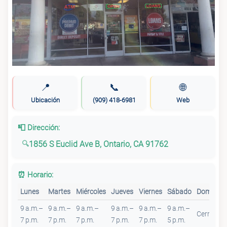
📍
📞
🌐
Ubicación
(909) 418-6981
Web
📮 Dirección:
1856 S Euclid Ave B, Ontario, CA 91762
⏰ Horario:
Lunes
Martes
Miércoles
Jueves
Viernes
Sábado
Domingo
9 a.m.–
9 a.m.–
9 a.m.–
9 a.m.–
9 a.m.–
9 a.m.–
Cerrado
7 p.m.
7 p.m.
7 p.m.
7 p.m.
7 p.m.
5 p.m.