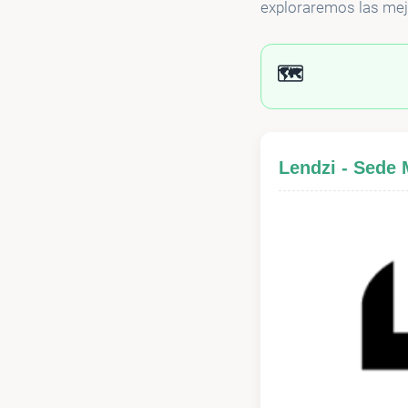
exploraremos las mejo
🗺️
Lendzi - Sede