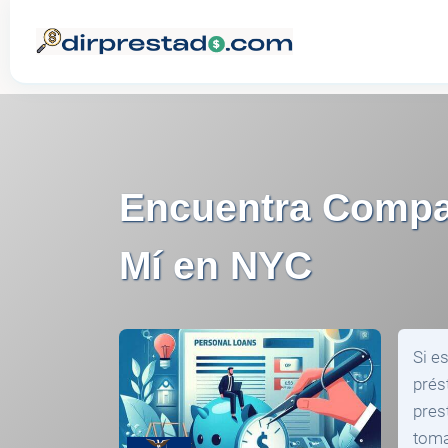
Encuentra Compa
Mí en NYC
Si e
prés
pres
toma