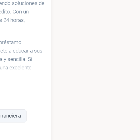
iendo soluciones de
dito. Con un
s 24 horas,
 préstamo
ete a educar a sus
y sencilla. Si
una excelente
inanciera