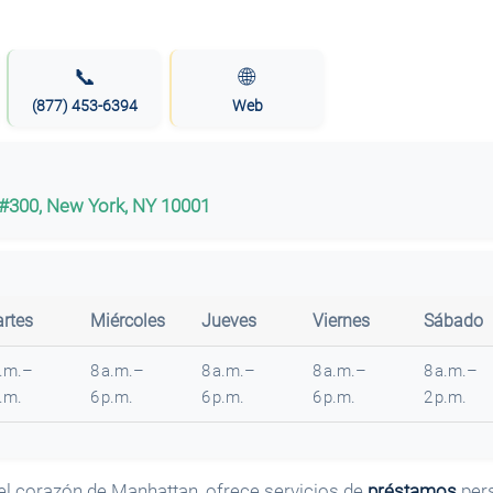
📞
🌐
(877) 453-6394
Web
 #300, New York, NY 10001
rtes
Miércoles
Jueves
Viernes
Sábado
a.m.–
8 a.m.–
8 a.m.–
8 a.m.–
8 a.m.–
p.m.
6 p.m.
6 p.m.
6 p.m.
2 p.m.
 el corazón de Manhattan, ofrece servicios de
préstamos
pers