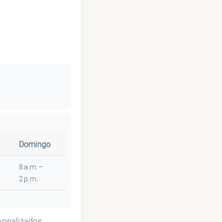
Domingo
8 a.m.–
2 p.m.
onalizados,