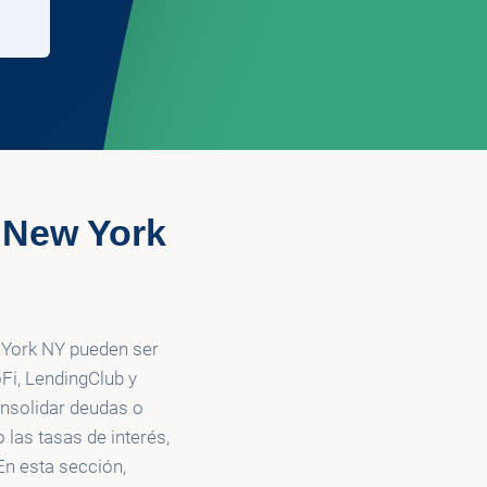
 New York
 York NY pueden ser
Fi, LendingClub y
onsolidar deudas o
las tasas de interés,
 En esta sección,