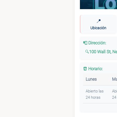
📍
Ubicación
📮 Dirección:
100 Wall St, 
⏰ Horario:
Lunes
Ma
Abierto las
Abi
24 horas
24