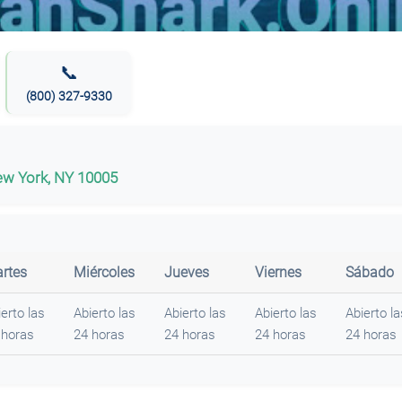
📞
(800) 327-9330
New York, NY 10005
rtes
Miércoles
Jueves
Viernes
Sábado
erto las
Abierto las
Abierto las
Abierto las
Abierto la
 horas
24 horas
24 horas
24 horas
24 horas