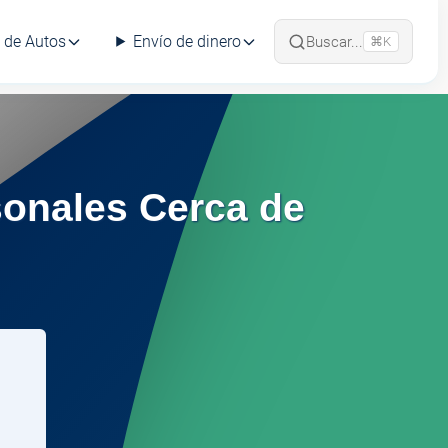
 de Autos
Envío de dinero
Buscar...
⌘K
onales Cerca de
e