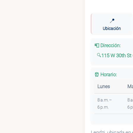
📍
Ubicación
📮 Dirección:
115 W 30th St
⏰ Horario:
Lunes
Ma
8 a.m.–
8 
6 p.m.
6 
Lendzi, ubicada en