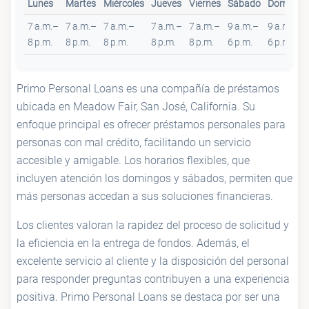
Lunes
Martes
Miércoles
Jueves
Viernes
Sábado
Domingo
7 a.m.–
7 a.m.–
7 a.m.–
7 a.m.–
7 a.m.–
9 a.m.–
9 a.m.–
8 p.m.
8 p.m.
8 p.m.
8 p.m.
8 p.m.
6 p.m.
6 p.m.
Primo Personal Loans es una compañía de préstamos
ubicada en Meadow Fair, San José, California. Su
enfoque principal es ofrecer préstamos personales para
personas con mal crédito, facilitando un servicio
accesible y amigable. Los horarios flexibles, que
incluyen atención los domingos y sábados, permiten que
más personas accedan a sus soluciones financieras.
Los clientes valoran la rapidez del proceso de solicitud y
la eficiencia en la entrega de fondos. Además, el
excelente servicio al cliente y la disposición del personal
para responder preguntas contribuyen a una experiencia
positiva. Primo Personal Loans se destaca por ser una