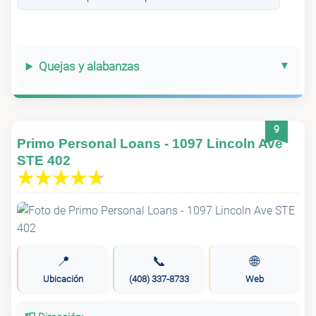
Quejas y alabanzas
9
Primo Personal Loans - 1097 Lincoln Ave
STE 402
📍
📞
🌐
Ubicación
(408) 337-8733
Web