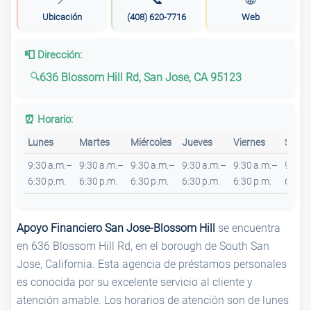
Ubicación
(408) 620-7716
Web
📮 Dirección:
636 Blossom Hill Rd, San Jose, CA 95123
⏰ Horario:
Lunes
Martes
Miércoles
Jueves
Viernes
Sába
9:30 a.m.–
9:30 a.m.–
9:30 a.m.–
9:30 a.m.–
9:30 a.m.–
9:30 
6:30 p.m.
6:30 p.m.
6:30 p.m.
6:30 p.m.
6:30 p.m.
6:30 p
Apoyo Financiero San Jose-Blossom Hill
se encuentra
en 636 Blossom Hill Rd, en el borough de South San
Jose, California. Esta agencia de préstamos personales
es conocida por su excelente servicio al cliente y
atención amable. Los horarios de atención son de lunes