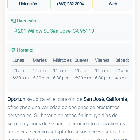
Ubicación
(669) 282-3004
Web
📮 Dirección:
201 Willow St, San Jose, CA 95110
⏰ Horario:
Lunes
Martes
Miércoles
Jueves
Viernes
Sábado
D
11 a.m.–
11 a.m.–
11 a.m.–
11 a.m.–
11 a.m.–
10 a.m.–
Ce
6:30 p.m.
6:30 p.m.
6:30 p.m.
6:30 p.m.
6:30 p.m.
4 p.m.
Oportun
se ubica en el corazón de
San José, California
,
ofreciendo una variedad de opciones de préstamos
personales. Su horario de atención incluye días de
semana y fines de semana, permitiendo a los clientes
acceder a servicios adaptados a sus necesidades. La
agencia destaca en su sector por su excelente atención