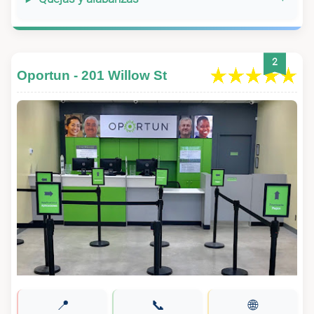
2
Oportun - 201 Willow St
📍
📞
🌐