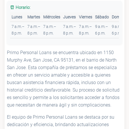
⏰ Horario:
Lunes
Martes
Miércoles
Jueves
Viernes
Sábado
Domingo
7 a.m.–
7 a.m.–
7 a.m.–
7 a.m.–
7 a.m.–
9 a.m.–
9 a.m.–
8 p.m.
8 p.m.
8 p.m.
8 p.m.
8 p.m.
6 p.m.
6 p.m.
Primo Personal Loans se encuentra ubicado en 1150
Murphy Ave, San Jose, CA 95131, en el barrio de North
San Jose. Esta compañía de préstamos se especializa
en ofrecer un servicio amable y accesible a quienes
buscan asistencia financiera rápida, incluso con un
historial crediticio desfavorable. Su proceso de solicitud
es sencillo y permite a los solicitantes acceder a fondos
que necesitan de manera ágil y sin complicaciones.
El equipo de Primo Personal Loans se destaca por su
dedicación y eficiencia, brindando actualizaciones