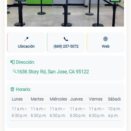
📍
📞
🌐
Ubicación
(669) 257-5072
Web
📮 Dirección:
1636 Story Rd, San Jose, CA 95122
⏰ Horario:
Lunes
Martes
Miércoles
Jueves
Viernes
Sábado
D
11 a.m.–
11 a.m.–
11 a.m.–
11 a.m.–
11 a.m.–
10 a.m.–
Ce
6:30 p.m.
6:30 p.m.
6:30 p.m.
6:30 p.m.
6:30 p.m.
4 p.m.