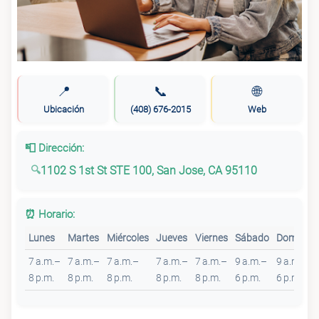
📍
📞
🌐
Ubicación
(408) 676-2015
Web
📮 Dirección:
1102 S 1st St STE 100, San Jose, CA 95110
⏰ Horario:
Lunes
Martes
Miércoles
Jueves
Viernes
Sábado
Domingo
7 a.m.–
7 a.m.–
7 a.m.–
7 a.m.–
7 a.m.–
9 a.m.–
9 a.m.–
8 p.m.
8 p.m.
8 p.m.
8 p.m.
8 p.m.
6 p.m.
6 p.m.