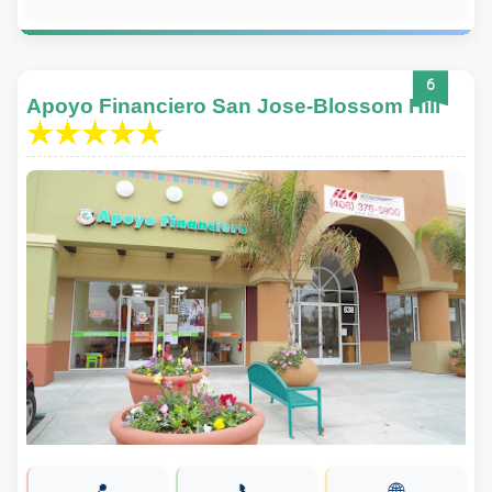
6
Apoyo Financiero San Jose-Blossom Hill
📍
📞
🌐