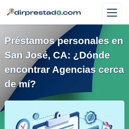
Préstamos personales en
San José, CA: ¿Dónde
encontrar Agencias cerca
de mí?