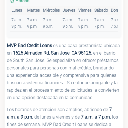
⏰ Horario:
Lunes
Martes
Miércoles
Jueves
Viernes
Sábado
Domingo
7 a.m.–
7 a.m.–
7 a.m.–
7 a.m.–
7 a.m.–
7 a.m.–
7 a.m.–
9 p.m.
9 p.m.
9 p.m.
9 p.m.
9 p.m.
7 p.m.
7 p.m.
MVP Bad Credit Loans
es una casa prestamista ubicada
en
1625 Almaden Rd, San Jose, CA 95125
, en el barrio
de South San Jose. Se especializa en ofrecer préstamos
personales para personas con mal crédito, brindando
una experiencia accesible y comprensiva para quienes
buscan asistencia financiera. Su enfoque amigable y la
rapidez en el procesamiento de solicitudes la convierten
en una opción destacada en la comunidad.
Los horarios de atención son amplios, abriendo de
7
a.m. a 9 p.m.
de lunes a viernes y de
7 a.m. a 7 p.m.
los
fines de semana. MVP Bad Credit Loans se dedica a