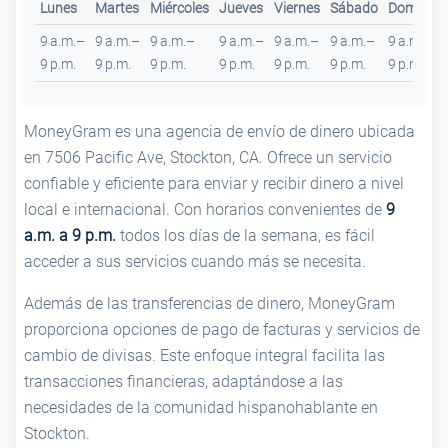
Lunes
Martes
Miércoles
Jueves
Viernes
Sábado
Domingo
9 a.m.–
9 a.m.–
9 a.m.–
9 a.m.–
9 a.m.–
9 a.m.–
9 a.m.–
9 p.m.
9 p.m.
9 p.m.
9 p.m.
9 p.m.
9 p.m.
9 p.m.
MoneyGram es una agencia de envío de dinero ubicada
en 7506 Pacific Ave, Stockton, CA. Ofrece un servicio
confiable y eficiente para enviar y recibir dinero a nivel
local e internacional. Con horarios convenientes de
9
a.m. a 9 p.m.
todos los días de la semana, es fácil
acceder a sus servicios cuando más se necesita.
Además de las transferencias de dinero, MoneyGram
proporciona opciones de pago de facturas y servicios de
cambio de divisas. Este enfoque integral facilita las
transacciones financieras, adaptándose a las
necesidades de la comunidad hispanohablante en
Stockton.