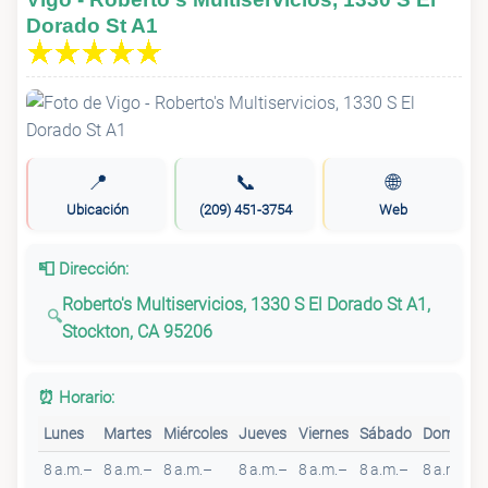
Dorado St A1
📍
📞
🌐
Ubicación
(209) 451-3754
Web
📮 Dirección:
Roberto's Multiservicios, 1330 S El Dorado St A1,
Stockton, CA 95206
⏰ Horario:
Lunes
Martes
Miércoles
Jueves
Viernes
Sábado
Domingo
8 a.m.–
8 a.m.–
8 a.m.–
8 a.m.–
8 a.m.–
8 a.m.–
8 a.m.–