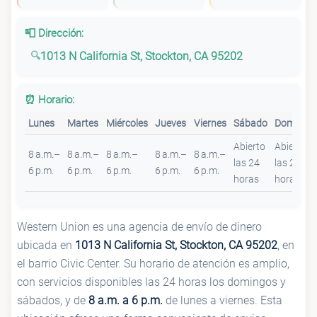
📮 Dirección:
1013 N California St, Stockton, CA 95202
⏰ Horario:
Lunes
Martes
Miércoles
Jueves
Viernes
Sábado
Domingo
Abierto
Abierto
8 a.m.–
8 a.m.–
8 a.m.–
8 a.m.–
8 a.m.–
las 24
las 24
6 p.m.
6 p.m.
6 p.m.
6 p.m.
6 p.m.
horas
horas
Western Union es una agencia de envío de dinero
ubicada en
1013 N California St, Stockton, CA 95202
, en
el barrio Civic Center. Su horario de atención es amplio,
con servicios disponibles las 24 horas los domingos y
sábados, y de
8 a.m. a 6 p.m.
de lunes a viernes. Esta