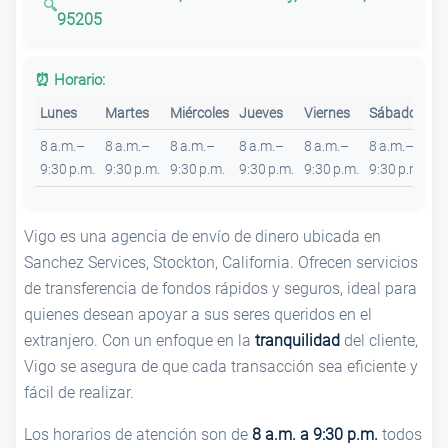
95205
⏰ Horario:
Lunes
Martes
Miércoles
Jueves
Viernes
Sábado
D
8 a.m.–
8 a.m.–
8 a.m.–
8 a.m.–
8 a.m.–
8 a.m.–
8 
9:30 p.m.
9:30 p.m.
9:30 p.m.
9:30 p.m.
9:30 p.m.
9:30 p.m.
9:
Vigo es una agencia de envío de dinero ubicada en
Sanchez Services, Stockton, California. Ofrecen servicios
de transferencia de fondos rápidos y seguros, ideal para
quienes desean apoyar a sus seres queridos en el
extranjero. Con un enfoque en la
tranquilidad
del cliente,
Vigo se asegura de que cada transacción sea eficiente y
fácil de realizar.
Los horarios de atención son de
8 a.m. a 9:30 p.m.
todos