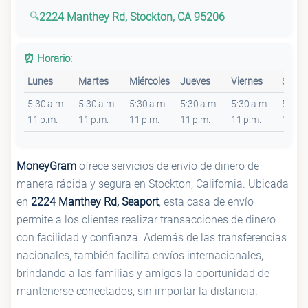
2224 Manthey Rd, Stockton, CA 95206
⏰ Horario:
Lunes
Martes
Miércoles
Jueves
Viernes
Sába
5:30 a.m.–
5:30 a.m.–
5:30 a.m.–
5:30 a.m.–
5:30 a.m.–
5:45 
11 p.m.
11 p.m.
11 p.m.
11 p.m.
11 p.m.
11 p.m
MoneyGram
ofrece servicios de envío de dinero de
manera rápida y segura en Stockton, California. Ubicada
en
2224 Manthey Rd, Seaport
, esta casa de envío
permite a los clientes realizar transacciones de dinero
con facilidad y confianza. Además de las transferencias
nacionales, también facilita envíos internacionales,
brindando a las familias y amigos la oportunidad de
mantenerse conectados, sin importar la distancia.