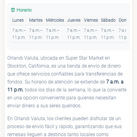
⏰ Horario:
Lunes
Martes
Miércoles
Jueves
Viernes
Sábado
Domingo
7 a.m.–
7 a.m.–
7 a.m.–
7 a.m.–
7 a.m.–
7 a.m.–
7 a.m.–
11 p.m.
11 p.m.
11 p.m.
11 p.m.
11 p.m.
11 p.m.
11 p.m.
Orlandi Valuta, ubicada en Super Star Market en
Stockton, California, es una tienda de envío de dinero
que ofrece servicios confiables para transferencias de
fondos. Su horario de atención se extiende de
7 a.m. a
11 p.m.
todos los días de la semana, lo que la convierte
en una opción conveniente para quienes necesitan
enviar dinero a sus seres queridos.
En Orlandi Valuta, los clientes pueden disfrutar de un
proceso de envío fácil y rápido, garantizando que sus
remesas lleguen a destinos tanto locales como