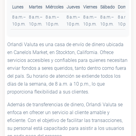
Lunes
Martes
Miércoles
Jueves
Viernes
Sábado
Domingo
8 a.m.–
8 a.m.–
8 a.m.–
8 a.m.–
8 a.m.–
8 a.m.–
8 a.m.–
10 p.m.
10 p.m.
10 p.m.
10 p.m.
10 p.m.
10 p.m.
10 p.m.
Orlandi Valuta es una casa de envío de dinero ubicada
en Canelo's Market, en Stockton, California. Ofrece
servicios accesibles y confiables para quienes necesitan
enviar fondos a seres queridos, tanto dentro como fuera
del país. Su horario de atención se extiende todos los
días de la semana, de 8 a.m. a 10 p.m., lo que
proporciona flexibilidad a sus clientes.
Además de transferencias de dinero, Orlandi Valuta se
enfoca en ofrecer un servicio al cliente amable y
eficiente. Con el objetivo de facilitar las transacciones,
su personal está capacitado para asistir a los usuarios