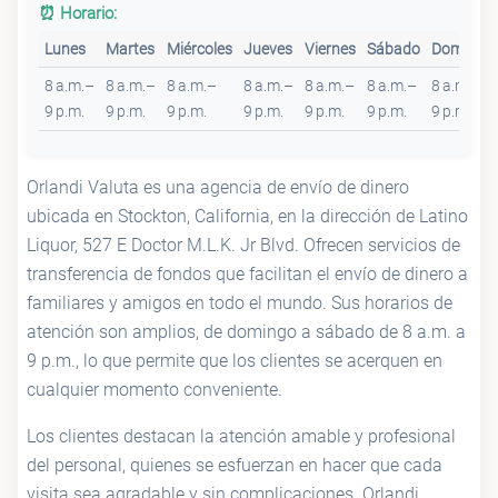
⏰ Horario:
Lunes
Martes
Miércoles
Jueves
Viernes
Sábado
Domingo
8 a.m.–
8 a.m.–
8 a.m.–
8 a.m.–
8 a.m.–
8 a.m.–
8 a.m.–
9 p.m.
9 p.m.
9 p.m.
9 p.m.
9 p.m.
9 p.m.
9 p.m.
Orlandi Valuta es una agencia de envío de dinero
ubicada en Stockton, California, en la dirección de Latino
Liquor, 527 E Doctor M.L.K. Jr Blvd. Ofrecen servicios de
transferencia de fondos que facilitan el envío de dinero a
familiares y amigos en todo el mundo. Sus horarios de
atención son amplios, de domingo a sábado de 8 a.m. a
9 p.m., lo que permite que los clientes se acerquen en
cualquier momento conveniente.
Los clientes destacan la atención amable y profesional
del personal, quienes se esfuerzan en hacer que cada
visita sea agradable y sin complicaciones. Orlandi