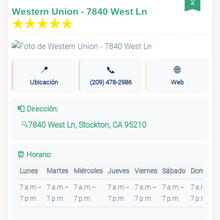
2
Western Union - 7840 West Ln
📍
📞
🌐
Ubicación
(209) 478-2986
Web
📮 Dirección:
7840 West Ln, Stockton, CA 95210
⏰ Horario:
Lunes
Martes
Miércoles
Jueves
Viernes
Sábado
Domingo
7 a.m.–
7 a.m.–
7 a.m.–
7 a.m.–
7 a.m.–
7 a.m.–
7 a.m.–
7 p.m.
7 p.m.
7 p.m.
7 p.m.
7 p.m.
7 p.m.
7 p.m.