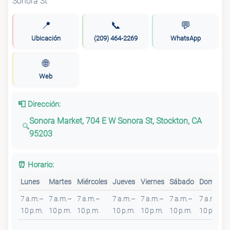
📍
📞
💬
Ubicación
(209) 464-2269
WhatsApp
🌐
Web
📮 Dirección:
Sonora Market, 704 E W Sonora St, Stockton, CA
95203
⏰ Horario:
Lunes
Martes
Miércoles
Jueves
Viernes
Sábado
Domingo
7 a.m.–
7 a.m.–
7 a.m.–
7 a.m.–
7 a.m.–
7 a.m.–
7 a.m.–
10 p.m.
10 p.m.
10 p.m.
10 p.m.
10 p.m.
10 p.m.
10 p.m.