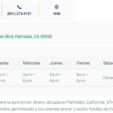
📞
🌐
(661) 274-4191
Web
le Blvd, Palmdale, CA 93550
artes
Miércoles
Jueves
Viernes
Sába
a.m.–
9 a.m.–
9 a.m.–
9 a.m.–
Cerra
p.m.
6 p.m.
6 p.m.
6 p.m.
encia para enviar dinero ubicada en Palmdale, California. Of
inero, permitiendo a los clientes enviar y recibir fondos de 