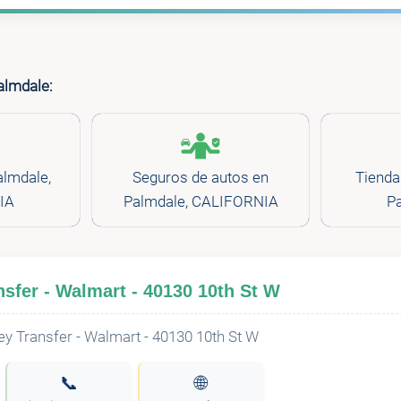
almdale:
almdale,
Seguros de autos en
Tienda
IA
Palmdale, CALIFORNIA
Pa
sfer - Walmart - 40130 10th St W
📞
🌐