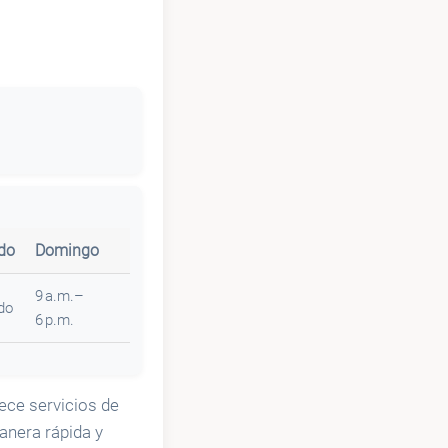
do
Domingo
9 a.m.–
do
6 p.m.
rece servicios de
manera rápida y