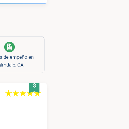
s de empeño en
lmdale, CA
3