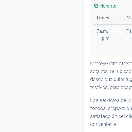
⏰ Horario:
Lunes
Ma
7 a.m.–
7 
11 p.m.
11
MoneyGram ofrece s
seguras. Su ubicac
desde cualquier lu
festivos, para adap
Los servicios de M
fondos, proporcion
satisfacción del cl
conveniente.