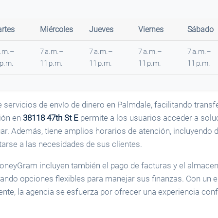
rtes
Miércoles
Jueves
Viernes
Sábado
a.m.–
7 a.m.–
7 a.m.–
7 a.m.–
7 a.m.–
 p.m.
11 p.m.
11 p.m.
11 p.m.
11 p.m.
ervicios de envío de dinero en Palmdale, facilitando transf
ión en
38118 47th St E
permite a los usuarios acceder a sol
gar. Además, tiene amplios horarios de atención, incluyendo
tarse a las necesidades de sus clientes.
oneyGram incluyen también el pago de facturas y el almace
ando opciones flexibles para manejar sus finanzas. Con un e
iente, la agencia se esfuerza por ofrecer una experiencia conf