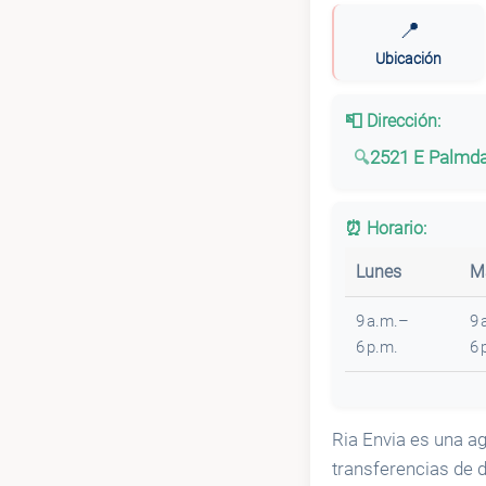
📍
Ubicación
📮 Dirección:
2521 E Palmda
⏰ Horario:
Lunes
M
9 a.m.–
9 
6 p.m.
6 
Ria Envia es una ag
transferencias de d