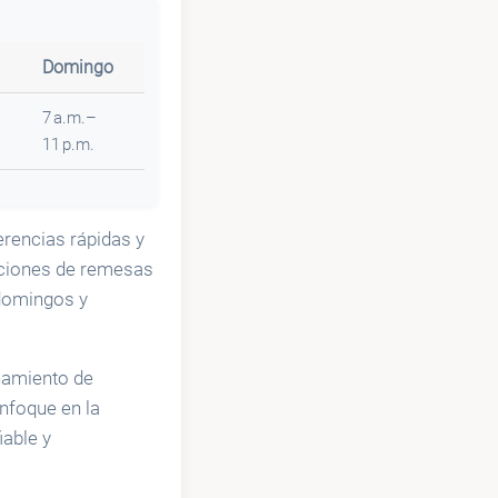
Domingo
7 a.m.–
11 p.m.
erencias rápidas y
uciones de remesas
 domingos y
namiento de
nfoque en la
iable y