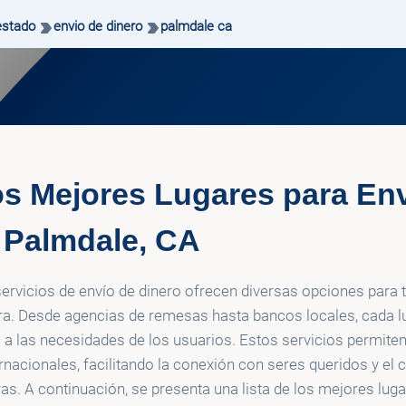
estado
envio de dinero
palmdale ca
los Mejores Lugares para Env
 Palmdale, CA
servicios de envío de dinero ofrecen diversas opciones para 
ra. Desde agencias de remesas hasta bancos locales, cada l
a las necesidades de los usuarios. Estos servicios permiten 
nacionales, facilitando la conexión con seres queridos y el
as. A continuación, se presenta una lista de los mejores luga