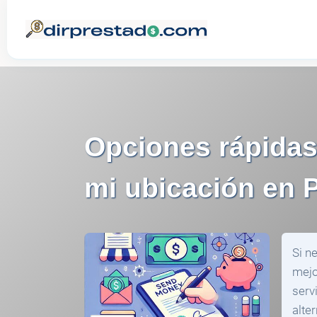
Opciones rápidas
mi ubicación en 
Si n
mejo
serv
alte