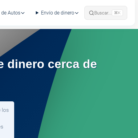
 de Autos
Envío de dinero
Buscar...
⌘K
e dinero cerca de
 los
es