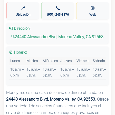
📍
📞
🌐
Ubicación
(951) 243-3876
Web
📮 Dirección:
24440 Alessandro Blvd, Moreno Valley, CA 92553
⏰ Horario:
Lunes
Martes
Miércoles
Jueves
Viernes
Sábado
Do
10 a.m.–
10 a.m.–
10 a.m.–
10 a.m.–
10 a.m.–
10 a.m.–
Cer
6 p.m.
6 p.m.
6 p.m.
6 p.m.
6 p.m.
6 p.m.
Moneytree es una casa de envío de dinero ubicada en
24440 Alessandro Blvd, Moreno Valley, CA 92553
. Ofrece
una variedad de servicios financieros que incluyen el
envío de dinero, el cambio de cheques y avances en