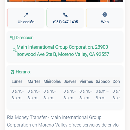
📍
📞
🌐
Ubicación
(951) 247-1495
Web
📮 Dirección:
Main International Group Corporation, 23900
Ironwood Ave Ste B, Moreno Valley, CA 92557
⏰ Horario:
Lunes
Martes
Miércoles
Jueves
Viernes
Sábado
Domingo
8 a.m.–
8 a.m.–
8 a.m.–
8 a.m.–
8 a.m.–
8 a.m.–
8 a.m.–
8 p.m.
8 p.m.
8 p.m.
8 p.m.
8 p.m.
8 p.m.
8 p.m.
Ria Money Transfer - Main International Group
Corporation en Moreno Valley ofrece servicios de envío