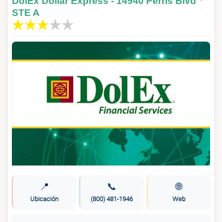
DolEx Dollar Express - 14940 Perris Blvd
STE A
📍
📞
🌐
Ubicación
(800) 481-1946
Web