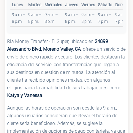
Lunes
Martes
Miércoles
Jueves
Viernes
Sábado
Domingo
9 a.m.–
9 a.m.–
9 a.m.–
9 a.m.–
9 a.m.–
9 a.m.–
9 a.m.–
8 p.m.
8 p.m.
8 p.m.
8 p.m.
8 p.m.
7 p.m.
7 p.m.
Ria Money Transfer - El Super, ubicado en
24899
Alessandro Blvd, Moreno Valley, CA
, ofrece un servicio de
envío de dinero rápido y seguro. Los clientes destacan la
eficiencia del servicio, con transferencias que llegan a
sus destinos en cuestión de minutos. La atención al
cliente ha recibido opiniones mixtas, con algunos
elogios hacia la amabilidad de sus trabajadores, como
Katya y Vanessa
.
Aunque las horas de operación son desde las 9 a.m.,
algunos usuarios consideran que elevar el horario de
cierre sería beneficioso. Además, se sugiere la
implementación de opciones de pago con tarjeta, ya que