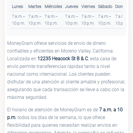
Lunes
Martes
Miércoles
Jueves
Viernes
Sábado
Domingo
7 a.m.–
7 a.m.–
7 a.m.–
7 a.m.–
7 a.m.–
7 a.m.–
7 a.m.–
10 p.m.
10 p.m.
10 p.m.
10 p.m.
10 p.m.
10 p.m.
10 p.m.
MoneyGram ofrece servicios de envío de dinero
confiables y eficientes en Moreno Valley, California.
Localizada en
12235 Heacock St B & C
, esta casa de
envío permite transferencias rápidas tanto a nivel
nacional como internacional. Los clientes pueden
disfrutar de una atención al cliente amable y profesional,
asegurando que cada transacción se lleve a cabo con la
máxima seguridad.
El horario de atención de MoneyGram es de
7 a.m. a 10
p.m.
todos los días de la semana, lo que ofrece
flexibilidad para quienes necesitan realizar envíos en
diferentes momentos. Además, la compañía se esfuerza