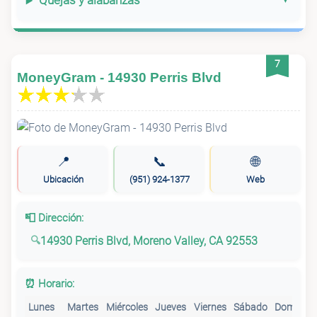
Quejas y alabanzas
7
MoneyGram - 14930 Perris Blvd
📍
📞
🌐
Ubicación
(951) 924-1377
Web
📮 Dirección:
14930 Perris Blvd, Moreno Valley, CA 92553
⏰ Horario:
Lunes
Martes
Miércoles
Jueves
Viernes
Sábado
Domingo