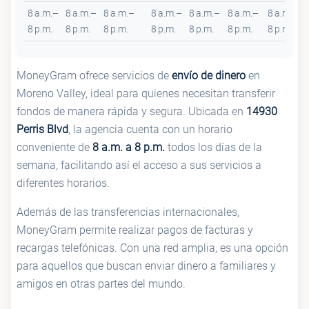
8 a.m.–
8 a.m.–
8 a.m.–
8 a.m.–
8 a.m.–
8 a.m.–
8 a.m.–
8 p.m.
8 p.m.
8 p.m.
8 p.m.
8 p.m.
8 p.m.
8 p.m.
MoneyGram ofrece servicios de
envío de dinero
en
Moreno Valley, ideal para quienes necesitan transferir
fondos de manera rápida y segura. Ubicada en
14930
Perris Blvd
, la agencia cuenta con un horario
conveniente de
8 a.m. a 8 p.m.
todos los días de la
semana, facilitando así el acceso a sus servicios a
diferentes horarios.
Además de las transferencias internacionales,
MoneyGram permite realizar pagos de facturas y
recargas telefónicas. Con una red amplia, es una opción
para aquellos que buscan enviar dinero a familiares y
amigos en otras partes del mundo.