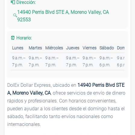
📮 Dirección:
14940 Perris Blvd STE A, Moreno Valley, CA
92553
⏰ Horario:
Lunes
Martes
Miércoles
Jueves
Viernes
Sábado
Domingo
9 a.m.–
9 a.m.–
9 a.m.–
9 a.m.–
9 a.m.–
9 a.m.–
9 a.m.–
7 p.m.
7 p.m.
7 p.m.
7 p.m.
7 p.m.
6 p.m.
6 p.m.
DolEx Dollar Express, ubicado en
14940 Perris Blvd STE
A, Moreno Valley, CA
, ofrece servicios de envío de dinero
rápidos y profesionales. Con horarios convenientes,
pueden ayudar a los clientes desde el domingo hasta el
sábado, facilitando tanto envíos nacionales como
internacionales.