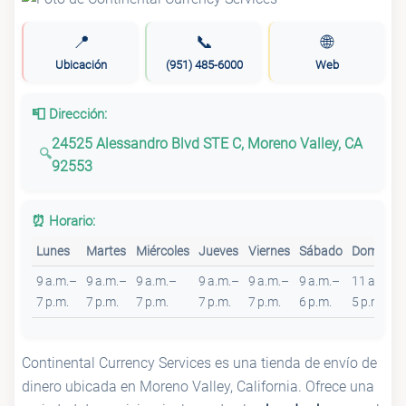
📍
📞
🌐
Ubicación
(951) 485-6000
Web
📮 Dirección:
24525 Alessandro Blvd STE C, Moreno Valley, CA
92553
⏰ Horario:
Lunes
Martes
Miércoles
Jueves
Viernes
Sábado
Domingo
9 a.m.–
9 a.m.–
9 a.m.–
9 a.m.–
9 a.m.–
9 a.m.–
11 a.m.–
7 p.m.
7 p.m.
7 p.m.
7 p.m.
7 p.m.
6 p.m.
5 p.m.
Continental Currency Services es una tienda de envío de
dinero ubicada en Moreno Valley, California. Ofrece una