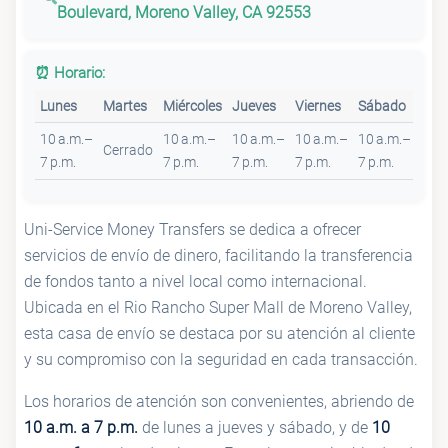
Boulevard, Moreno Valley, CA 92553
⏰ Horario:
Lunes
Martes
Miércoles
Jueves
Viernes
Sábado
Dom
10 a.m.–
10 a.m.–
10 a.m.–
10 a.m.–
10 a.m.–
10 a
Cerrado
7 p.m.
7 p.m.
7 p.m.
7 p.m.
7 p.m.
6 p.
Uni-Service Money Transfers se dedica a ofrecer
servicios de envío de dinero, facilitando la transferencia
de fondos tanto a nivel local como internacional.
Ubicada en el Rio Rancho Super Mall de Moreno Valley,
esta casa de envío se destaca por su atención al cliente
y su compromiso con la seguridad en cada transacción.
Los horarios de atención son convenientes, abriendo de
10 a.m. a 7 p.m.
de lunes a jueves y sábado, y de
10