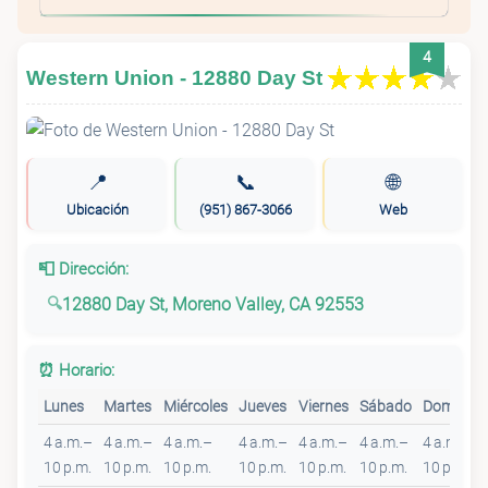
4
Western Union - 12880 Day St
📍
📞
🌐
Ubicación
(951) 867-3066
Web
📮 Dirección:
12880 Day St, Moreno Valley, CA 92553
⏰ Horario:
Lunes
Martes
Miércoles
Jueves
Viernes
Sábado
Domingo
4 a.m.–
4 a.m.–
4 a.m.–
4 a.m.–
4 a.m.–
4 a.m.–
4 a.m.–
10 p.m.
10 p.m.
10 p.m.
10 p.m.
10 p.m.
10 p.m.
10 p.m.