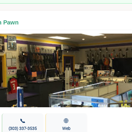
sh Pawn
📞
🌐
(303) 337-3535
Web