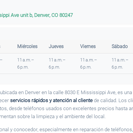
ippi Ave unit b, Denver, CO 80247
s
Miércoles
Jueves
Viernes
Sábado
.–
11 a.m.–
11 a.m.–
11 a.m.–
11 a.m.–
6 p.m.
6 p.m.
6 p.m.
6 p.m.
ubicada en Denver en la calle 8030 E Mississippi Ave, es un
recer
servicios rápidos y atención al cliente
de calidad. Los cl
tos, desde teléfonos usados con excelentes precios hasta art
entan sobre la limpieza y el ambiente del local.
ional y conocedor, especialmente en reparación de teléfonos,