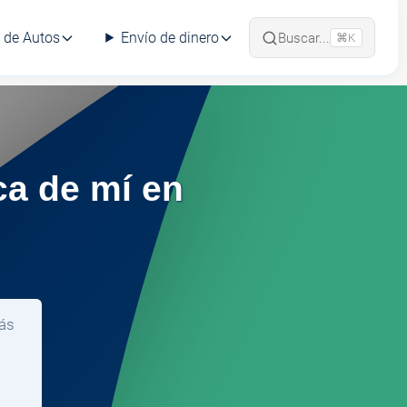
 de Autos
Envío de dinero
Buscar...
⌘K
ca de mí en
rás