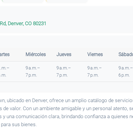
 Rd, Denver, CO 80231
rtes
Miércoles
Jueves
Viernes
Sábad
a.m.–
9 a.m.–
9 a.m.–
9 a.m.–
9 a.m.–
p.m.
7 p.m.
7 p.m.
7 p.m.
6 p.m.
wn, ubicado en Denver, ofrece un amplio catálogo de servici
s de valor. Con un ambiente amigable y un personal atento, s
as y una comunicación clara, brindando confianza a quienes n
 para sus bienes.