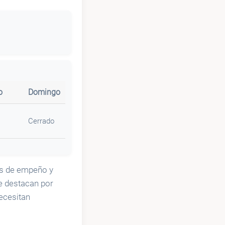
o
Domingo
Cerrado
os de empeño y
e destacan por
ecesitan