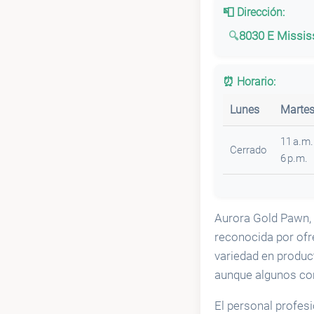
📮 Dirección:
8030 E Mississ
⏰ Horario:
Lunes
Marte
11 a.m
Cerrado
6 p.m.
Aurora Gold Pawn, 
reconocida por of
variedad en produc
aunque algunos com
El personal profes