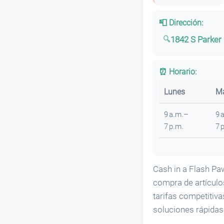
📮 Dirección:
1842 S Parker
⏰ Horario:
Lunes
Ma
9 a.m.–
9 
7 p.m.
7 
Cash in a Flash Pa
compra de artículo
tarifas competitiv
soluciones rápidas