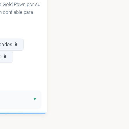
ra Gold Pawn por su
n confiable para
sados 📱
s 📱