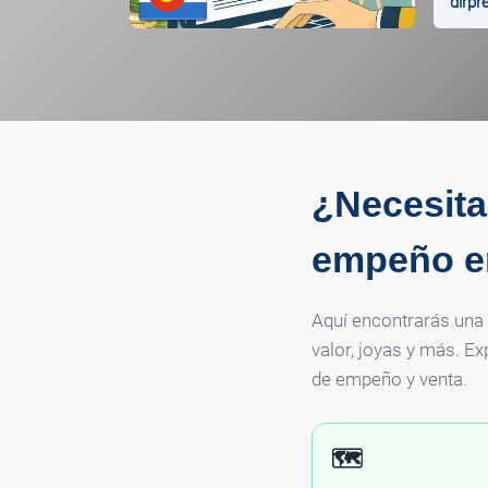
dirpr
¿Necesita
empeño e
Aquí encontrarás una
valor, joyas y más. E
de empeño y venta.
🗺️