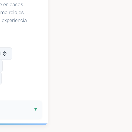
te en casos
omo relojes
 experiencia
 ⌚️