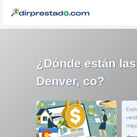
¿Dónde están las
Denver, co?
Expl
vend
mejo