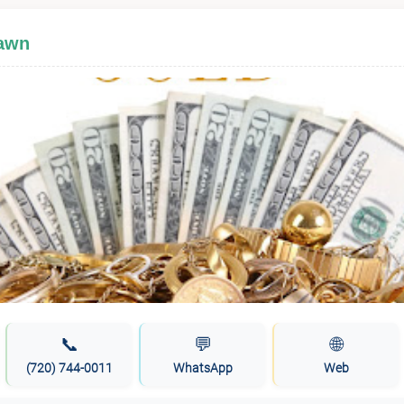
Pawn
📞
💬
🌐
(720) 744-0011
WhatsApp
Web