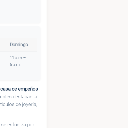
Domingo
11 a.m.–
6 p.m.
a
casa de empeños
ientes destacan la
ículos de joyería,
 se esfuerza por