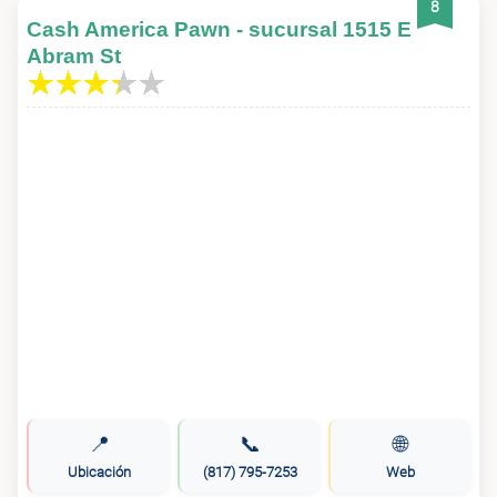
8
Cash America Pawn - sucursal 1515 E
Abram St
📍
📞
🌐
Ubicación
(817) 795-7253
Web