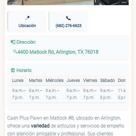
📍
📞
Ubicación
(682) 276-6623
📮 Dirección:
4400 Matlock Rd, Arlington, TX 76018
⏰ Horario:
Lunes
Martes
Miércoles
Jueves
Viernes
Sábado
Domingo
9 a.m.–
9 a.m.–
9 a.m.–
9 a.m.–
9 a.m.–
9 a.m.–
11 a.m.–
7 p.m.
7 p.m.
7 p.m.
7 p.m.
7 p.m.
6 p.m.
5 p.m.
Cash Plus Pawn en Matlock #8, ubicado en Arlington,
ofrece una
variedad
de artículos y servicios de empeño
con atención amigable y profesional. Sus clientes