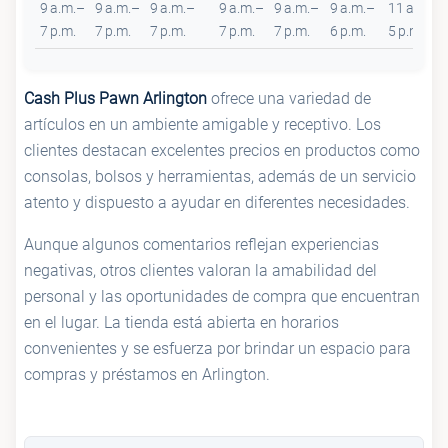
9 a.m.–
9 a.m.–
9 a.m.–
9 a.m.–
9 a.m.–
9 a.m.–
11 a.m.–
7 p.m.
7 p.m.
7 p.m.
7 p.m.
7 p.m.
6 p.m.
5 p.m.
Cash Plus Pawn Arlington
ofrece una variedad de
artículos en un ambiente amigable y receptivo. Los
clientes destacan excelentes precios en productos como
consolas, bolsos y herramientas, además de un servicio
atento y dispuesto a ayudar en diferentes necesidades.
Aunque algunos comentarios reflejan experiencias
negativas, otros clientes valoran la amabilidad del
personal y las oportunidades de compra que encuentran
en el lugar. La tienda está abierta en horarios
convenientes y se esfuerza por brindar un espacio para
compras y préstamos en Arlington.