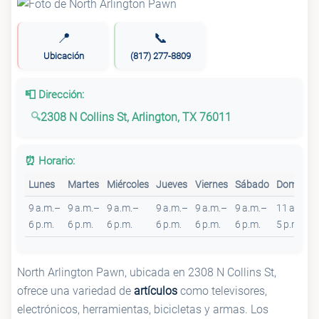
📍
📞
Ubicación
(817) 277-8809
📮 Dirección:
2308 N Collins St, Arlington, TX 76011
⏰ Horario:
Lunes
Martes
Miércoles
Jueves
Viernes
Sábado
Domingo
9 a.m.–
9 a.m.–
9 a.m.–
9 a.m.–
9 a.m.–
9 a.m.–
11 a.m.–
6 p.m.
6 p.m.
6 p.m.
6 p.m.
6 p.m.
6 p.m.
5 p.m.
North Arlington Pawn, ubicada en 2308 N Collins St,
ofrece una variedad de
artículos
como televisores,
electrónicos, herramientas, bicicletas y armas. Los