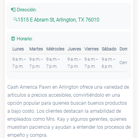
📮 Dirección:
1515 E Abram St, Arlington, TX 76010
⏰ Horario:
Lunes
Martes
Miércoles
Jueves
Viernes
Sábado
Domingo
9 a.m.–
9 a.m.–
9 a.m.–
9 a.m.–
9 a.m.–
9 a.m.–
Cerrado
7 p.m.
7 p.m.
7 p.m.
7 p.m.
7 p.m.
6 p.m.
Cash America Pawn en Arlington ofrece una variedad de
artículos a precios accesibles, convirtiéndolo en una
opción popular para quienes buscan buenos productos
a bajo costo. Los clientes destacan la amabilidad de
empleados como Mrs. Kay y algunos gerentes, quienes
muestran paciencia y ayudan a entender los procesos de
empeño y compra.