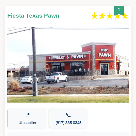
1
Fiesta Texas Pawn
📍
📞
Ubicación
(817) 385-0345