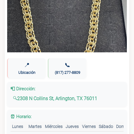
📍
📞
Ubicación
(817) 277-8809
📮 Dirección:
2308 N Collins St, Arlington, TX 76011
⏰ Horario:
Lunes
Martes
Miércoles
Jueves
Viernes
Sábado
Domingo