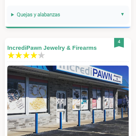
Quejas y alabanzas
4
IncrediPawn Jewelry & Firearms