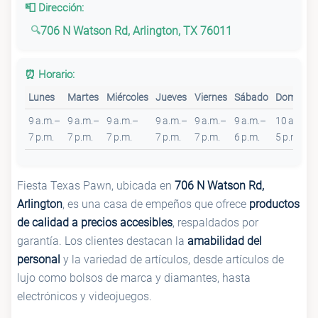
📮 Dirección:
706 N Watson Rd, Arlington, TX 76011
⏰ Horario:
Lunes
Martes
Miércoles
Jueves
Viernes
Sábado
Domingo
9 a.m.–
9 a.m.–
9 a.m.–
9 a.m.–
9 a.m.–
9 a.m.–
10 a.m.–
7 p.m.
7 p.m.
7 p.m.
7 p.m.
7 p.m.
6 p.m.
5 p.m.
Fiesta Texas Pawn, ubicada en
706 N Watson Rd,
Arlington
, es una casa de empeños que ofrece
productos
de calidad a precios accesibles
, respaldados por
garantía. Los clientes destacan la
amabilidad del
personal
y la variedad de artículos, desde artículos de
lujo como bolsos de marca y diamantes, hasta
electrónicos y videojuegos.