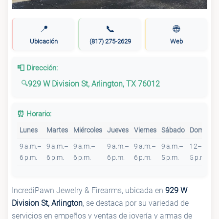
📍
📞
🌐
Ubicación
(817) 275-2629
Web
📮 Dirección:
929 W Division St, Arlington, TX 76012
⏰ Horario:
Lunes
Martes
Miércoles
Jueves
Viernes
Sábado
Domingo
9 a.m.–
9 a.m.–
9 a.m.–
9 a.m.–
9 a.m.–
9 a.m.–
12–
6 p.m.
6 p.m.
6 p.m.
6 p.m.
6 p.m.
5 p.m.
5 p.m.
IncrediPawn Jewelry & Firearms, ubicada en
929 W
Division St, Arlington
, se destaca por su variedad de
servicios en empeños y ventas de joyería y armas de