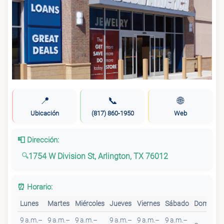
📍
📞
🌐
Ubicación
(817) 860-1950
Web
📮 Dirección:
1754 W Division St, Arlington, TX 76012
⏰ Horario:
Lunes
Martes
Miércoles
Jueves
Viernes
Sábado
Domingo
9 a.m.–
9 a.m.–
9 a.m.–
9 a.m.–
9 a.m.–
9 a.m.–