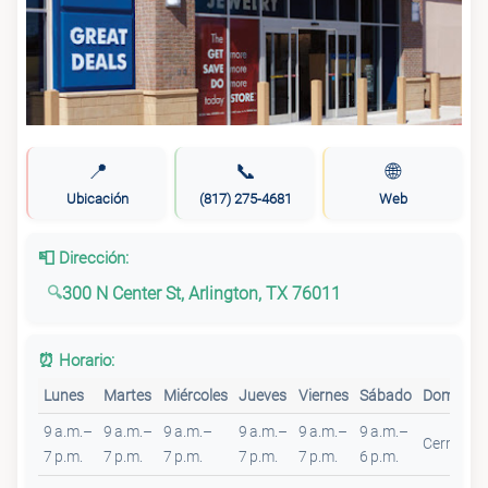
📍
📞
🌐
Ubicación
(817) 275-4681
Web
📮 Dirección:
300 N Center St, Arlington, TX 76011
⏰ Horario:
Lunes
Martes
Miércoles
Jueves
Viernes
Sábado
Domingo
9 a.m.–
9 a.m.–
9 a.m.–
9 a.m.–
9 a.m.–
9 a.m.–
Cerrado
7 p.m.
7 p.m.
7 p.m.
7 p.m.
7 p.m.
6 p.m.