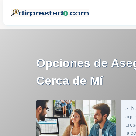
Opciones de Aseg
Cerca de Mí
Si b
agen
pres
la c