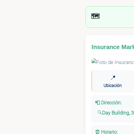
🗺️
Insurance Mar
📍
Ubicación
📮 Dirección:
Day Building, 
⏰ Horario: