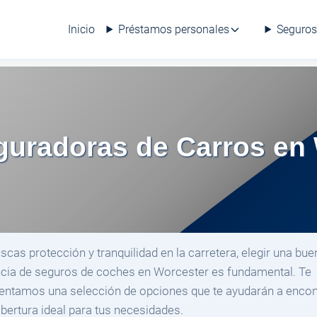
Inicio
Préstamos personales
Seguros
uradoras de Carros en 
uscas protección y tranquilidad en la carretera, elegir una bue
cia de seguros de coches en Worcester es fundamental. Te
entamos una selección de opciones que te ayudarán a encon
obertura ideal para tus necesidades.