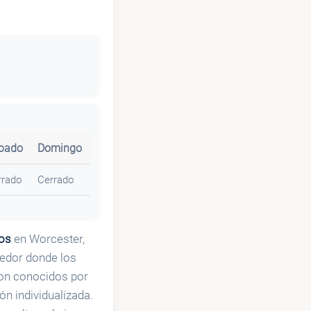
bado
Domingo
rrado
Cerrado
os
en Worcester,
edor donde los
son conocidos por
n individualizada.