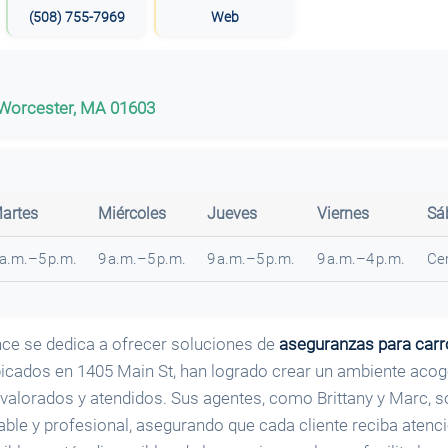
(508) 755-7969
Web
 Worcester, MA 01603
artes
Miércoles
Jueves
Viernes
Sá
 a.m.–5 p.m.
9 a.m.–5 p.m.
9 a.m.–5 p.m.
9 a.m.–4 p.m.
Ce
ce se dedica a ofrecer soluciones de
aseguranzas para carr
cados en 1405 Main St, han logrado crear un ambiente acog
n valorados y atendidos. Sus agentes, como Brittany y Marc, 
le y profesional, asegurando que cada cliente reciba atenció