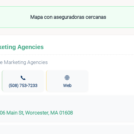
Mapa con aseguradoras cercanas
keting Agencies
📞
🌐
(508) 753-7233
Web
306 Main St, Worcester, MA 01608