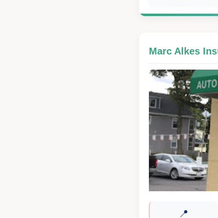
Marc Alkes In
📍