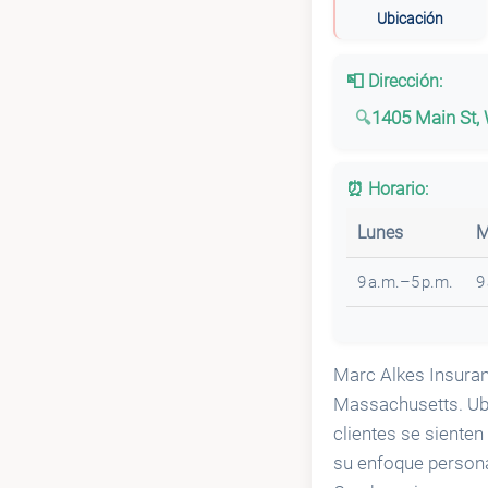
Ubicación
📮 Dirección:
1405 Main St,
⏰ Horario:
Lunes
M
9 a.m.–5 p.m.
9
Marc Alkes Insuran
Massachusetts. Ubi
clientes se siente
su enfoque personab