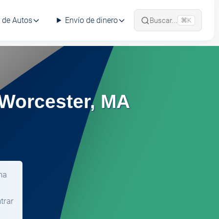
 de Autos
Envío de dinero
Buscar...
⌘K
Worcester, MA
na
trar