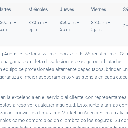
artes
Miércoles
Jueves
Viernes
Sá
:30 a.m.–
8:30 a.m.–
8:30 a.m.–
8:30 a.m.–
Ce
 p.m.
5 p.m.
5 p.m.
5 p.m.
g Agencies se localiza en el corazón de Worcester, en el Cen
do una gama completa de soluciones de seguros adaptadas a 
un equipo de profesionales altamente capacitados, brindan un
garantiza el mejor asesoramiento y asistencia en cada etapa 
an la excelencia en el servicio al cliente, con representante
estos a resolver cualquier inquietud. Esto, junto a tarifas com
zadas, convierte a Insurance Marketing Agencies en un aliado
nales como comerciales en el ámbito de los seguros. Su c