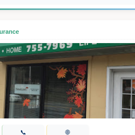
surance
📞
🌐