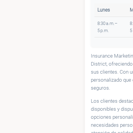
Lunes
M
8:30 a.m.–
8
5 p.m.
5
Insurance Marketin
District, ofrecien
sus clientes. Con 
personalizado que 
seguros.
Los clientes destac
disponibles y dispu
opciones personali
necesidades perso