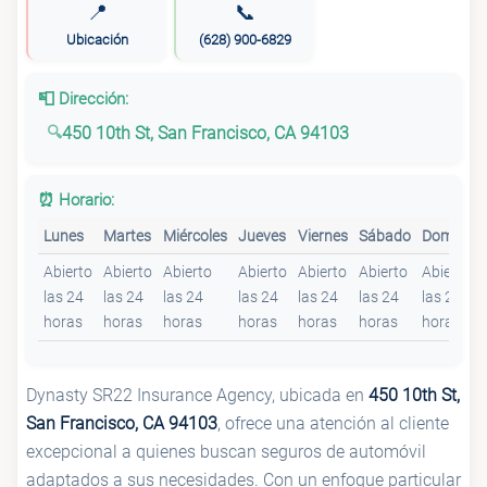
📍
📞
Ubicación
(628) 900-6829
📮 Dirección:
450 10th St, San Francisco, CA 94103
⏰ Horario:
Lunes
Martes
Miércoles
Jueves
Viernes
Sábado
Domingo
Abierto
Abierto
Abierto
Abierto
Abierto
Abierto
Abierto
las 24
las 24
las 24
las 24
las 24
las 24
las 24
horas
horas
horas
horas
horas
horas
horas
Dynasty SR22 Insurance Agency, ubicada en
450 10th St,
San Francisco, CA 94103
, ofrece una atención al cliente
excepcional a quienes buscan seguros de automóvil
adaptados a sus necesidades. Con un enfoque particular