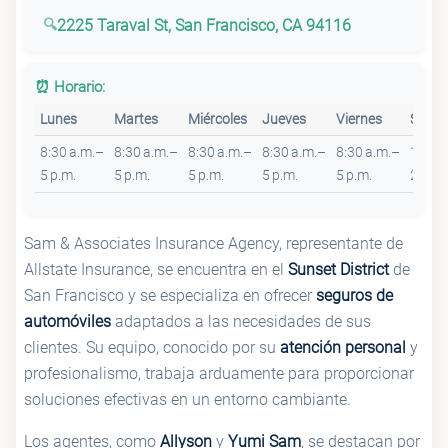
2225 Taraval St, San Francisco, CA 94116
⏰ Horario:
Lunes
Martes
Miércoles
Jueves
Viernes
Sába
8:30 a.m.–
8:30 a.m.–
8:30 a.m.–
8:30 a.m.–
8:30 a.m.–
10 a.
5 p.m.
5 p.m.
5 p.m.
5 p.m.
5 p.m.
2 p.m.
Sam & Associates Insurance Agency, representante de
Allstate Insurance, se encuentra en el
Sunset District
de
San Francisco y se especializa en ofrecer
seguros de
automóviles
adaptados a las necesidades de sus
clientes. Su equipo, conocido por su
atención personal
y
profesionalismo, trabaja arduamente para proporcionar
soluciones efectivas en un entorno cambiante.
Los agentes, como
Allyson
y
Yumi Sam
, se destacan por