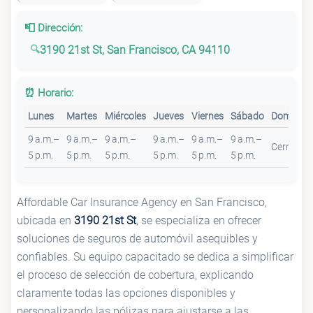
📮 Dirección:
3190 21st St, San Francisco, CA 94110
⏰ Horario:
Lunes
Martes
Miércoles
Jueves
Viernes
Sábado
Domingo
9 a.m.–
9 a.m.–
9 a.m.–
9 a.m.–
9 a.m.–
9 a.m.–
Cerrado
5 p.m.
5 p.m.
5 p.m.
5 p.m.
5 p.m.
5 p.m.
Affordable Car Insurance Agency en San Francisco,
ubicada en
3190 21st St
, se especializa en ofrecer
soluciones de seguros de automóvil asequibles y
confiables. Su equipo capacitado se dedica a simplificar
el proceso de selección de cobertura, explicando
claramente todas las opciones disponibles y
personalizando las pólizas para ajustarse a las