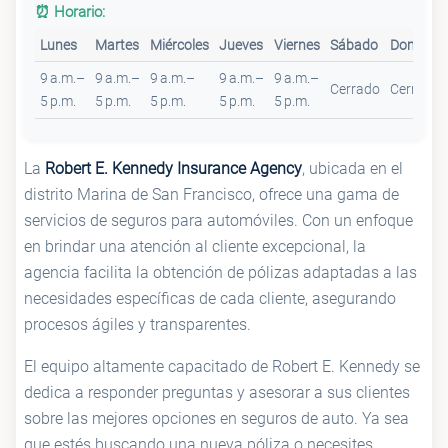
⏰ Horario:
Lunes
Martes
Miércoles
Jueves
Viernes
Sábado
Domingo
9 a.m.–
9 a.m.–
9 a.m.–
9 a.m.–
9 a.m.–
Cerrado
Cerrado
5 p.m.
5 p.m.
5 p.m.
5 p.m.
5 p.m.
La
Robert E. Kennedy Insurance Agency
, ubicada en el
distrito Marina de San Francisco, ofrece una gama de
servicios de seguros para automóviles. Con un enfoque
en brindar una atención al cliente excepcional, la
agencia facilita la obtención de pólizas adaptadas a las
necesidades específicas de cada cliente, asegurando
procesos ágiles y transparentes.
El equipo altamente capacitado de Robert E. Kennedy se
dedica a responder preguntas y asesorar a sus clientes
sobre las mejores opciones en seguros de auto. Ya sea
que estés buscando una nueva póliza o necesites