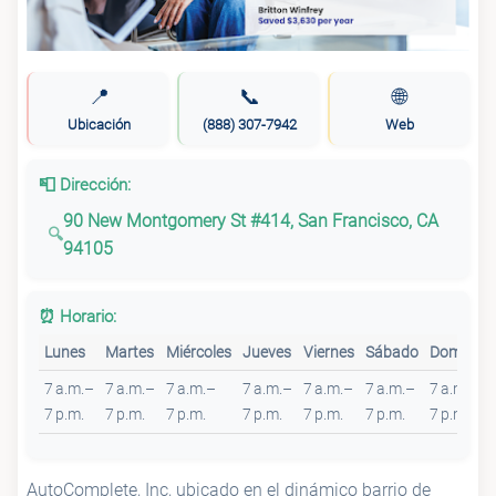
📍
📞
🌐
Ubicación
(888) 307-7942
Web
📮 Dirección:
90 New Montgomery St #414, San Francisco, CA
94105
⏰ Horario:
Lunes
Martes
Miércoles
Jueves
Viernes
Sábado
Domingo
7 a.m.–
7 a.m.–
7 a.m.–
7 a.m.–
7 a.m.–
7 a.m.–
7 a.m.–
7 p.m.
7 p.m.
7 p.m.
7 p.m.
7 p.m.
7 p.m.
7 p.m.
AutoComplete, Inc, ubicado en el dinámico barrio de