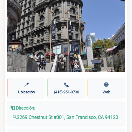
📍
📞
🌐
Ubicación
(415) 951-0738
Web
📮 Dirección:
2269 Chestnut St #301, San Francisco, CA 94123