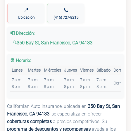
📍
📞
Ubicación
(415) 727-8215
📮 Dirección:
350 Bay St, San Francisco, CA 94133
⏰ Horario:
Lunes
Martes
Miércoles
Jueves
Viernes
Sábado
Domingo
7 a.m.–
7 a.m.–
7 a.m.–
7 a.m.–
7 a.m.–
7 a.m.–
Cerrado
8 p.m.
8 p.m.
8 p.m.
8 p.m.
8 p.m.
8 p.m.
Californian Auto Insurance, ubicada en
350 Bay St, San
Francisco, CA 94133
, se especializa en ofrecer
coberturas completas
a precios competitivos. Su
programa de descuentos y recompensas
ayuda a los