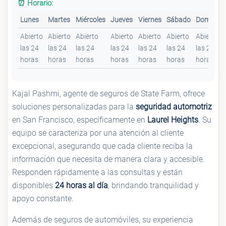
⏰ Horario:
Lunes
Martes
Miércoles
Jueves
Viernes
Sábado
Domingo
Abierto
Abierto
Abierto
Abierto
Abierto
Abierto
Abierto
las 24
las 24
las 24
las 24
las 24
las 24
las 24
horas
horas
horas
horas
horas
horas
horas
Kajal Pashmi, agente de seguros de State Farm, ofrece
soluciones personalizadas para la
seguridad automotriz
en San Francisco, específicamente en
Laurel Heights
. Su
equipo se caracteriza por una atención al cliente
excepcional, asegurando que cada cliente reciba la
información que necesita de manera clara y accesible.
Responden rápidamente a las consultas y están
disponibles
24 horas al día
, brindando tranquilidad y
apoyo constante.
Además de seguros de automóviles, su experiencia