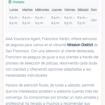
⏰ Horario:
Lunes
Martes
Miércoles
Jueves
Viernes
Sábado
Domingo
9 a.m.–
9 a.m.–
9 a.m.–
9 a.m.–
9 a.m.–
9 a.m.–
Cerrado
6 p.m.
6 p.m.
6 p.m.
6 p.m.
6 p.m.
5 p.m.
AAA Insurance Agent, Francisco Verdin, ofrece servicios
de seguros para carros en el vibrante
Mission District
de
San Francisco. Con una atención al cliente destacada,
Francisco se asegura de guiar a sus clientes a través del
proceso de selección de pólizas, resolviendo cada duda
con claridad y ofreciendo opciones adaptadas a las
necesidades individuales.
Horario de atención fluido, de lunes a sábado, permite
que los interesados accedan a asesoría cuando más les
convenga. Su compromiso por brindar un trato amable y
profesional ha llevado a muchos a recomendar sus