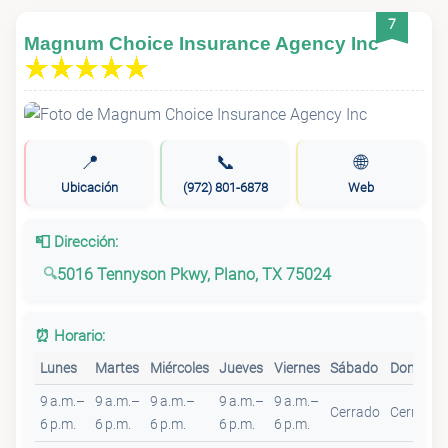
7
Magnum Choice Insurance Agency Inc
📍
📞
🌐
Ubicación
(972) 801-6878
Web
📮 Dirección:
5016 Tennyson Pkwy, Plano, TX 75024
⏰ Horario:
Lunes
Martes
Miércoles
Jueves
Viernes
Sábado
Domingo
9 a.m.–
9 a.m.–
9 a.m.–
9 a.m.–
9 a.m.–
Cerrado
Cerrado
6 p.m.
6 p.m.
6 p.m.
6 p.m.
6 p.m.