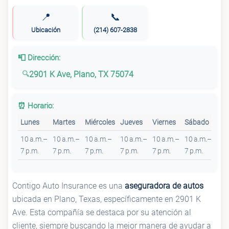
📍
📞
Ubicación
(214) 607-2838
📮 Dirección:
2901 K Ave, Plano, TX 75074
⏰ Horario:
Lunes
Martes
Miércoles
Jueves
Viernes
Sábado
Do
10 a.m.–
10 a.m.–
10 a.m.–
10 a.m.–
10 a.m.–
10 a.m.–
9 a
7 p.m.
7 p.m.
7 p.m.
7 p.m.
7 p.m.
7 p.m.
5 p
Contigo Auto Insurance es una
aseguradora de autos
ubicada en Plano, Texas, específicamente en 2901 K
Ave. Esta compañía se destaca por su atención al
cliente, siempre buscando la mejor manera de ayudar a