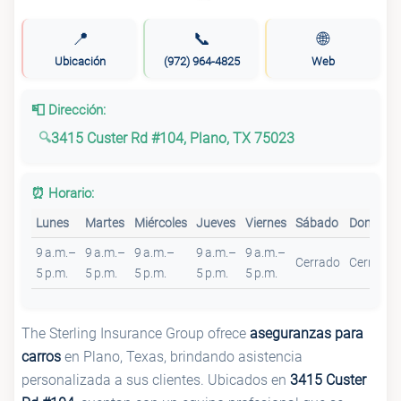
📍
📞
🌐
Ubicación
(972) 964-4825
Web
📮 Dirección:
3415 Custer Rd #104, Plano, TX 75023
⏰ Horario:
Lunes
Martes
Miércoles
Jueves
Viernes
Sábado
Domingo
9 a.m.–
9 a.m.–
9 a.m.–
9 a.m.–
9 a.m.–
Cerrado
Cerrado
5 p.m.
5 p.m.
5 p.m.
5 p.m.
5 p.m.
The Sterling Insurance Group ofrece
aseguranzas para
carros
en Plano, Texas, brindando asistencia
personalizada a sus clientes. Ubicados en
3415 Custer