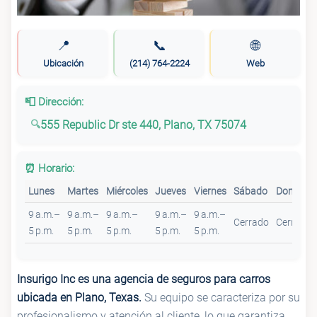
📍
📞
🌐
Ubicación
(214) 764-2224
Web
📮 Dirección:
555 Republic Dr ste 440, Plano, TX 75074
⏰ Horario:
Lunes
Martes
Miércoles
Jueves
Viernes
Sábado
Domingo
9 a.m.–
9 a.m.–
9 a.m.–
9 a.m.–
9 a.m.–
Cerrado
Cerrado
5 p.m.
5 p.m.
5 p.m.
5 p.m.
5 p.m.
Insurigo Inc es una agencia de seguros para carros
ubicada en Plano, Texas.
Su equipo se caracteriza por su
profesionalismo y atención al cliente, lo que garantiza