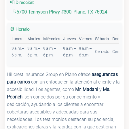
📮 Dirección:
5700 Tennyson Pkwy #300, Plano, TX 75024
⏰ Horario:
Lunes
Martes
Miércoles
Jueves
Viernes
Sábado
Domingo
9 a.m.–
9 a.m.–
9 a.m.–
9 a.m.–
9 a.m.–
Cerrado
Cerrado
6 p.m.
6 p.m.
6 p.m.
6 p.m.
6 p.m.
Hillcrest Insurance Group en Plano ofrece
aseguranzas
para carros
con un enfoque en la atención al cliente y la
accesibilidad. Los agentes, como
Mr. Madani
y
Ms.
Pooneh
, son conocidos por su conocimiento y
dedicación, ayudando a los clientes a encontrar
coberturas asequibles y adecuadas para sus
necesidades. Los testimonios destacan su paciencia,
explicaciones claras y la rapidez con la que gestionan