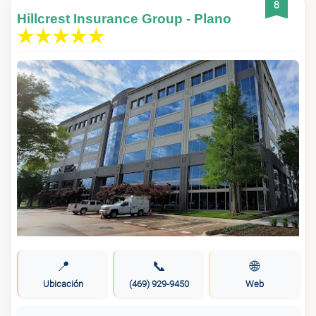
8
Hillcrest Insurance Group - Plano
📍
📞
🌐
Ubicación
(469) 929-9450
Web