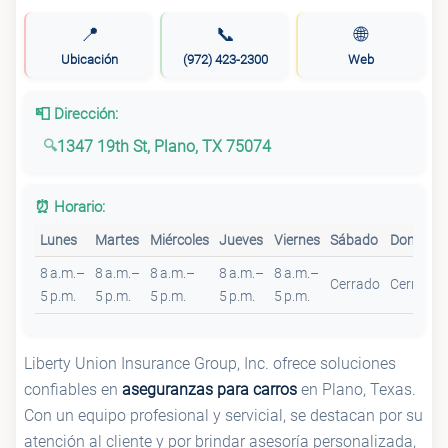
📍
📞
🌐
Ubicación
(972) 423-2300
Web
📮 Dirección:
1347 19th St, Plano, TX 75074
⏰ Horario:
Lunes
Martes
Miércoles
Jueves
Viernes
Sábado
Domingo
8 a.m.–
8 a.m.–
8 a.m.–
8 a.m.–
8 a.m.–
Cerrado
Cerrado
5 p.m.
5 p.m.
5 p.m.
5 p.m.
5 p.m.
Liberty Union Insurance Group, Inc. ofrece soluciones
confiables en
aseguranzas para carros
en Plano, Texas.
Con un equipo profesional y servicial, se destacan por su
atención al cliente y por brindar asesoría personalizada,