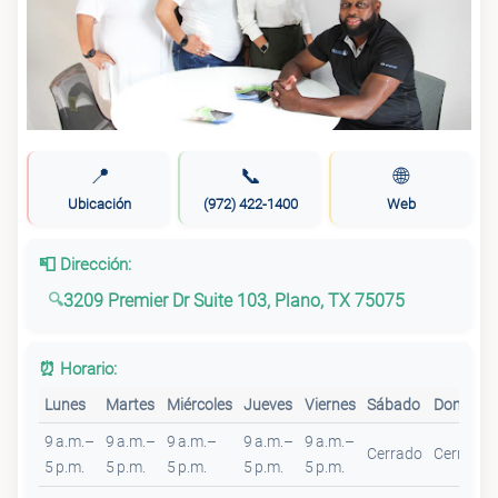
📍
📞
🌐
Ubicación
(972) 422-1400
Web
📮 Dirección:
3209 Premier Dr Suite 103, Plano, TX 75075
⏰ Horario:
Lunes
Martes
Miércoles
Jueves
Viernes
Sábado
Domingo
9 a.m.–
9 a.m.–
9 a.m.–
9 a.m.–
9 a.m.–
Cerrado
Cerrado
5 p.m.
5 p.m.
5 p.m.
5 p.m.
5 p.m.