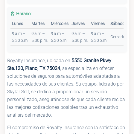
⏰ Horario:
Lunes
Martes
Miércoles
Jueves
Viernes
Sábado
Do
9 a.m.–
9 a.m.–
9 a.m.–
9 a.m.–
9 a.m.–
Cerrado
Ce
5:30 p.m.
5:30 p.m.
5:30 p.m.
5:30 p.m.
5:30 p.m.
Royalty Insurance, ubicada en
5550 Granite Pkwy
Ste.120, Plano, TX 75024
, se especializa en ofrecer
soluciones de seguros para automóviles adaptadas a
las necesidades de sus clientes. Su equipo, liderado por
Skylar Self, se dedica a proporcionar un servicio
personalizado, asegurándose de que cada cliente reciba
las mejores cotizaciones posibles tras un exhaustivo
análisis del mercado.
El compromiso de Royalty Insurance con la satisfacción