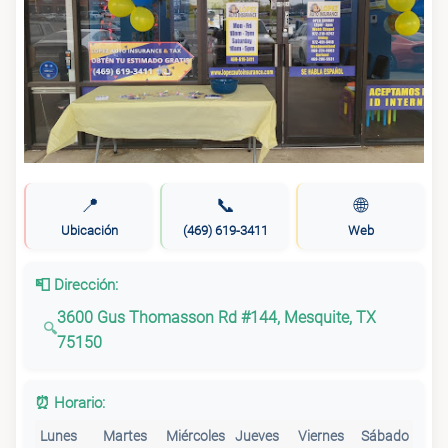
📍
📞
🌐
Ubicación
(469) 619-3411
Web
📮 Dirección:
3600 Gus Thomasson Rd #144, Mesquite, TX
75150
⏰ Horario:
Lunes
Martes
Miércoles
Jueves
Viernes
Sábado
Do