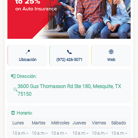
📍
📞
🌐
Ubicación
(972) 426-5071
Web
📮 Dirección:
3600 Gus Thomasson Rd Ste 180, Mesquite, TX
75150
⏰ Horario:
Lunes
Martes
Miércoles
Jueves
Viernes
Sábado
Do
10 a.m.–
10 a.m.–
10 a.m.–
10 a.m.–
10 a.m.–
10 a.m.–
Cer