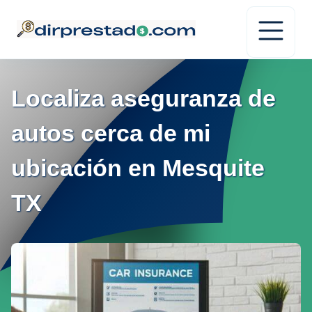
Localiza aseguranza de
autos cerca de mi
ubicación en Mesquite
TX