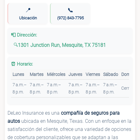
📍
📞
Ubicación
(972) 843-7795
📮 Dirección:
1301 Junction Run, Mesquite, TX 75181
⏰ Horario:
Lunes
Martes
Miércoles
Jueves
Viernes
Sábado
Domingo
7 a.m.–
7 a.m.–
7 a.m.–
7 a.m.–
7 a.m.–
7 a.m.–
Cerrado
8 p.m.
8 p.m.
8 p.m.
8 p.m.
8 p.m.
8 p.m.
DeLeo Insurance es una
compañía de seguros para
autos
ubicada en Mesquite, Texas. Con un enfoque en la
satisfacción del cliente, ofrece una variedad de opciones
de cobertura personalizables que se adaptan a las