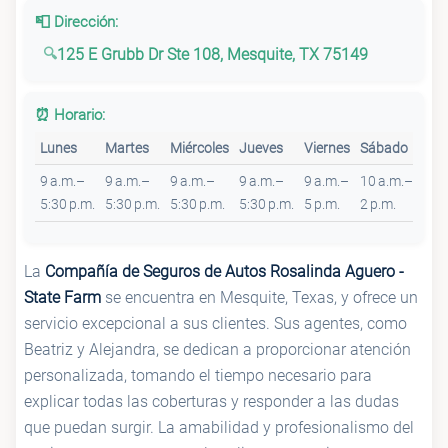
📮 Dirección:
125 E Grubb Dr Ste 108, Mesquite, TX 75149
⏰ Horario:
Lunes
Martes
Miércoles
Jueves
Viernes
Sábado
Dom
9 a.m.–
9 a.m.–
9 a.m.–
9 a.m.–
9 a.m.–
10 a.m.–
Cer
5:30 p.m.
5:30 p.m.
5:30 p.m.
5:30 p.m.
5 p.m.
2 p.m.
La
Compañía de Seguros de Autos Rosalinda Aguero -
State Farm
se encuentra en Mesquite, Texas, y ofrece un
servicio excepcional a sus clientes. Sus agentes, como
Beatriz y Alejandra, se dedican a proporcionar atención
personalizada, tomando el tiempo necesario para
explicar todas las coberturas y responder a las dudas
que puedan surgir. La amabilidad y profesionalismo del