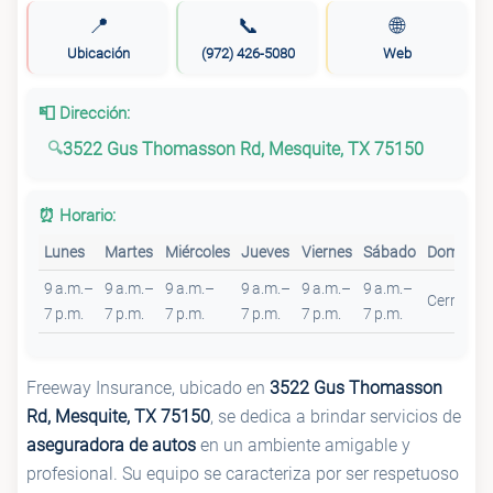
📍
📞
🌐
Ubicación
(972) 426-5080
Web
📮 Dirección:
3522 Gus Thomasson Rd, Mesquite, TX 75150
⏰ Horario:
Lunes
Martes
Miércoles
Jueves
Viernes
Sábado
Domingo
9 a.m.–
9 a.m.–
9 a.m.–
9 a.m.–
9 a.m.–
9 a.m.–
Cerrado
7 p.m.
7 p.m.
7 p.m.
7 p.m.
7 p.m.
7 p.m.
Freeway Insurance, ubicado en
3522 Gus Thomasson
Rd, Mesquite, TX 75150
, se dedica a brindar servicios de
aseguradora de autos
en un ambiente amigable y
profesional. Su equipo se caracteriza por ser respetuoso