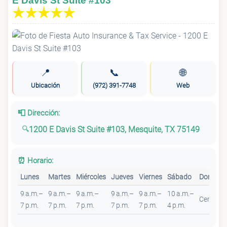
E Davis St Suite #103
📍
📞
🌐
Ubicación
(972) 391-7748
Web
📮 Dirección:
1200 E Davis St Suite #103, Mesquite, TX 75149
⏰ Horario:
Lunes
Martes
Miércoles
Jueves
Viernes
Sábado
Doming
9 a.m.–
9 a.m.–
9 a.m.–
9 a.m.–
9 a.m.–
10 a.m.–
Cerrado
7 p.m.
7 p.m.
7 p.m.
7 p.m.
7 p.m.
4 p.m.