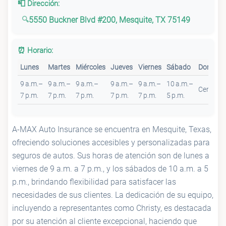
📮 Dirección:
5550 Buckner Blvd #200, Mesquite, TX 75149
⏰ Horario:
Lunes
Martes
Miércoles
Jueves
Viernes
Sábado
Doming
9 a.m.–
9 a.m.–
9 a.m.–
9 a.m.–
9 a.m.–
10 a.m.–
Cerrado
7 p.m.
7 p.m.
7 p.m.
7 p.m.
7 p.m.
5 p.m.
A-MAX Auto Insurance se encuentra en Mesquite, Texas,
ofreciendo soluciones accesibles y personalizadas para
seguros de autos. Sus horas de atención son de lunes a
viernes de 9 a.m. a 7 p.m., y los sábados de 10 a.m. a 5
p.m., brindando flexibilidad para satisfacer las
necesidades de sus clientes. La dedicación de su equipo,
incluyendo a representantes como Christy, es destacada
por su atención al cliente excepcional, haciendo que