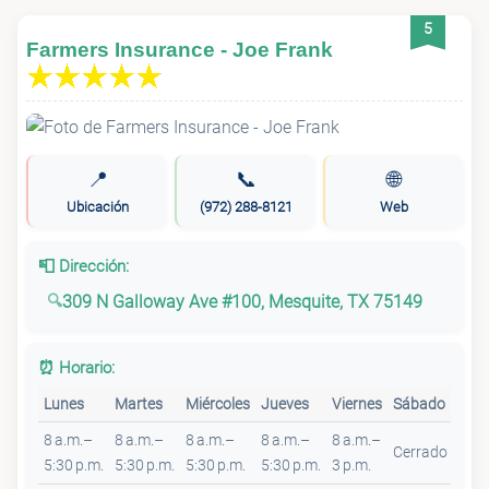
5
Farmers Insurance - Joe Frank
📍
📞
🌐
Ubicación
(972) 288-8121
Web
📮 Dirección:
309 N Galloway Ave #100, Mesquite, TX 75149
⏰ Horario:
Lunes
Martes
Miércoles
Jueves
Viernes
Sábado
Dom
8 a.m.–
8 a.m.–
8 a.m.–
8 a.m.–
8 a.m.–
Cerrado
Cer
5:30 p.m.
5:30 p.m.
5:30 p.m.
5:30 p.m.
3 p.m.