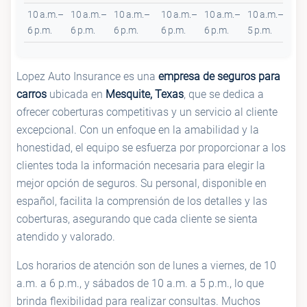
10 a.m.–
10 a.m.–
10 a.m.–
10 a.m.–
10 a.m.–
10 a.m.–
Cer
6 p.m.
6 p.m.
6 p.m.
6 p.m.
6 p.m.
5 p.m.
Lopez Auto Insurance es una
empresa de seguros para
carros
ubicada en
Mesquite, Texas
, que se dedica a
ofrecer coberturas competitivas y un servicio al cliente
excepcional. Con un enfoque en la amabilidad y la
honestidad, el equipo se esfuerza por proporcionar a los
clientes toda la información necesaria para elegir la
mejor opción de seguros. Su personal, disponible en
español, facilita la comprensión de los detalles y las
coberturas, asegurando que cada cliente se sienta
atendido y valorado.
Los horarios de atención son de lunes a viernes, de 10
a.m. a 6 p.m., y sábados de 10 a.m. a 5 p.m., lo que
brinda flexibilidad para realizar consultas. Muchos