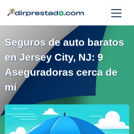
Seguros de auto baratos
en Jersey City, NJ: 9
Aseguradoras cerca de
mí