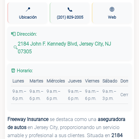
📍
📞
🌐
Ubicación
(201) 829-2005
Web
📮 Dirección:
2184 John F. Kennedy Blvd, Jersey City, NJ
07305
⏰ Horario:
Lunes
Martes
Miércoles
Jueves
Viernes
Sábado
Domingo
9 a.m.–
9 a.m.–
9 a.m.–
9 a.m.–
9 a.m.–
9 a.m.–
Cerrado
6 p.m.
6 p.m.
6 p.m.
6 p.m.
6 p.m.
3 p.m.
Freeway Insurance
se destaca como una
aseguradora
de autos
en Jersey City, proporcionando un servicio
amable y profesional a sus clientes. Situada en
2184