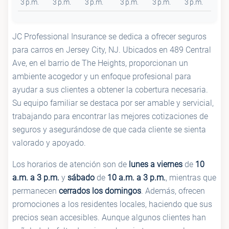
3 p.m.
3 p.m.
3 p.m.
3 p.m.
3 p.m.
3 p.m.
JC Professional Insurance se dedica a ofrecer seguros
para carros en Jersey City, NJ. Ubicados en 489 Central
Ave, en el barrio de The Heights, proporcionan un
ambiente acogedor y un enfoque profesional para
ayudar a sus clientes a obtener la cobertura necesaria.
Su equipo familiar se destaca por ser amable y servicial,
trabajando para encontrar las mejores cotizaciones de
seguros y asegurándose de que cada cliente se sienta
valorado y apoyado.
Los horarios de atención son de
lunes a viernes
de
10
a.m. a 3 p.m.
y
sábado
de
10 a.m. a 3 p.m.
, mientras que
permanecen
cerrados los domingos
. Además, ofrecen
promociones a los residentes locales, haciendo que sus
precios sean accesibles. Aunque algunos clientes han