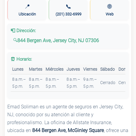
📍
📞
🌐
Ubicación
(201) 332-6999
Web
📮 Dirección:
844 Bergen Ave, Jersey City, NJ 07306
⏰ Horario:
Lunes
Martes
Miércoles
Jueves
Viernes
Sábado
Domingo
8 a.m.–
8 a.m.–
8 a.m.–
8 a.m.–
9 a.m.–
Cerrado
Cerrado
5 p.m.
5 p.m.
5 p.m.
5 p.m.
5 p.m.
Emad Soliman es un agente de seguros en Jersey City,
NJ, conocido por su atención al cliente y
profesionalismo. La oficina de Allstate Insurance,
ubicada en
844 Bergen Ave, McGinley Square
, ofrece una