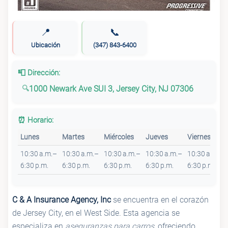
📍
📞
Ubicación
(347) 843-6400
📮 Dirección:
1000 Newark Ave SUI 3, Jersey City, NJ 07306
⏰ Horario:
Lunes
Martes
Miércoles
Jueves
Viernes
10:30 a.m.–
10:30 a.m.–
10:30 a.m.–
10:30 a.m.–
10:30 a.m.–
6:30 p.m.
6:30 p.m.
6:30 p.m.
6:30 p.m.
6:30 p.m.
C & A Insurance Agency, Inc
se encuentra en el corazón
de Jersey City, en el West Side. Esta agencia se
especializa en
aseguranzas para carros
, ofreciendo