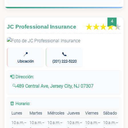
4
JC Professional Insurance
📍
📞
Ubicación
(201) 222-5220
📮 Dirección:
489 Central Ave, Jersey City, NJ 07307
⏰ Horario:
Lunes
Martes
Miércoles
Jueves
Viernes
Sábado
Do
10 a.m.–
10 a.m.–
10 a.m.–
10 a.m.–
10 a.m.–
10 a.m.–
Cer