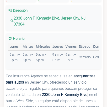
📮 Dirección:
2330 John F. Kennedy Blvd, Jersey City, NJ
07304
⏰ Horario:
Lunes
Martes
Miércoles
Jueves
Viernes
Sábado
Domingo
9 a.m.–
9 a.m.–
9 a.m.–
9 a.m.–
9 a.m.–
Cerrado
Cerrado
5 p.m.
5 p.m.
5 p.m.
5 p.m.
5 p.m.
Coe Insurance Agency se especializa en
aseguranzas
para autos
en Jersey City, ofreciendo un servicio
accesible y amigable para quienes buscan proteger su
vehículo. Ubicada en
2330 John F. Kennedy Blvd
, en el
barrio West Side, su equipo está disponible de lunes a