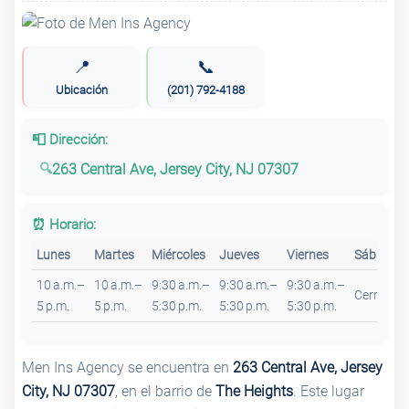
📍
📞
Ubicación
(201) 792-4188
📮 Dirección:
263 Central Ave, Jersey City, NJ 07307
⏰ Horario:
Lunes
Martes
Miércoles
Jueves
Viernes
Sábado
10 a.m.–
10 a.m.–
9:30 a.m.–
9:30 a.m.–
9:30 a.m.–
Cerrado
5 p.m.
5 p.m.
5:30 p.m.
5:30 p.m.
5:30 p.m.
Men Ins Agency se encuentra en
263 Central Ave, Jersey
City, NJ 07307
, en el barrio de
The Heights
. Este lugar