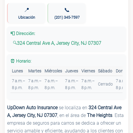
📍
📞
Ubicación
(201) 345-7597
📮 Dirección:
324 Central Ave A, Jersey City, NJ 07307
⏰ Horario:
Lunes
Martes
Miércoles
Jueves
Viernes
Sábado
Domingo
7 a.m.–
7 a.m.–
7 a.m.–
7 a.m.–
7 a.m.–
7 a.m.–
Cerrado
8 p.m.
8 p.m.
8 p.m.
8 p.m.
8 p.m.
8 p.m.
UpDown Auto Insurance
se localiza en
324 Central Ave
A, Jersey City, NJ 07307
, en el área de
The Heights
. Esta
empresa de seguros para carros se dedica a ofrecer un
servicio amable y eficiente, ayudando a los clientes con