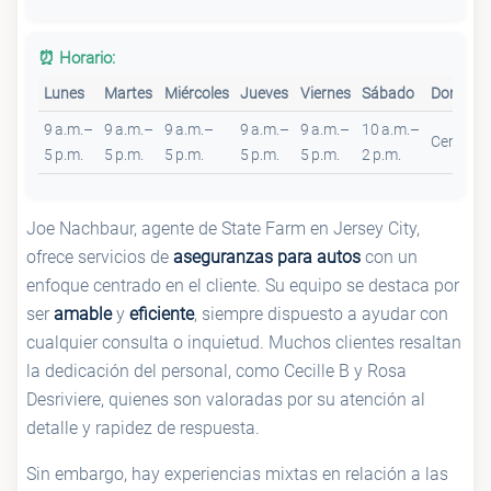
⏰ Horario:
Lunes
Martes
Miércoles
Jueves
Viernes
Sábado
Doming
9 a.m.–
9 a.m.–
9 a.m.–
9 a.m.–
9 a.m.–
10 a.m.–
Cerrado
5 p.m.
5 p.m.
5 p.m.
5 p.m.
5 p.m.
2 p.m.
Joe Nachbaur, agente de State Farm en Jersey City,
ofrece servicios de
aseguranzas para autos
con un
enfoque centrado en el cliente. Su equipo se destaca por
ser
amable
y
eficiente
, siempre dispuesto a ayudar con
cualquier consulta o inquietud. Muchos clientes resaltan
la dedicación del personal, como Cecille B y Rosa
Desriviere, quienes son valoradas por su atención al
detalle y rapidez de respuesta.
Sin embargo, hay experiencias mixtas en relación a las