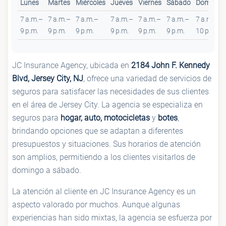
Lunes
Martes
Miércoles
Jueves
Viernes
Sábado
Domingo
7 a.m.–
7 a.m.–
7 a.m.–
7 a.m.–
7 a.m.–
7 a.m.–
7 a.m.–
9 p.m.
9 p.m.
9 p.m.
9 p.m.
9 p.m.
9 p.m.
10 p.m.
JC Insurance Agency, ubicada en
2184 John F. Kennedy
Blvd, Jersey City, NJ
, ofrece una variedad de servicios de
seguros para satisfacer las necesidades de sus clientes
en el área de Jersey City. La agencia se especializa en
seguros para
hogar, auto, motocicletas
y
botes
,
brindando opciones que se adaptan a diferentes
presupuestos y situaciones. Sus horarios de atención
son amplios, permitiendo a los clientes visitarlos de
domingo a sábado.
La atención al cliente en JC Insurance Agency es un
aspecto valorado por muchos. Aunque algunas
experiencias han sido mixtas, la agencia se esfuerza por