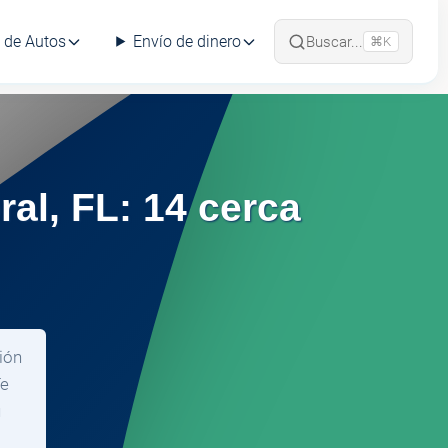
 de Autos
Envío de dinero
Buscar...
⌘K
al, FL: 14 cerca
ión
Te
u