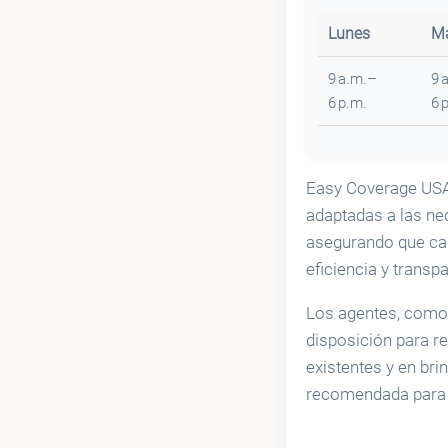
Lunes
Ma
9 a.m.–
9 
6 p.m.
6 
Easy Coverage USA
adaptadas a las ne
asegurando que cad
eficiencia y transp
Los agentes, como 
disposición para r
existentes y en bri
recomendada para a