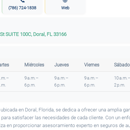
📞
🌐
(786) 724-1838
Web
St SUITE 100C, Doral, FL 33166
rtes
Miércoles
Jueves
Viernes
Sábado
a.m.–
9 a.m.–
9 a.m.–
9 a.m.–
10 a.m.
p.m.
6 p.m.
6 p.m.
6 p.m.
2 p.m.
 ubicada en Doral, Florida, se dedica a ofrecer una amplia g
para satisfacer las necesidades de cada cliente. Con un enfo
aliza en proporcionar asesoramiento experto en seguros de au