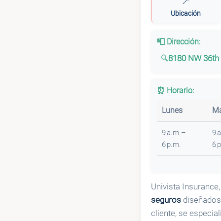
📍
Ubicación
📮 Dirección:
8180 NW 36th 
⏰ Horario:
Lunes
Ma
9 a.m.–
9 
6 p.m.
6 
Univista Insurance,
seguros
diseñados 
cliente, se especi