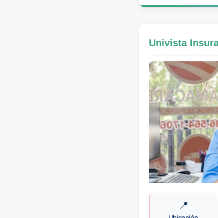
Univista Insur
📍
Ubicación