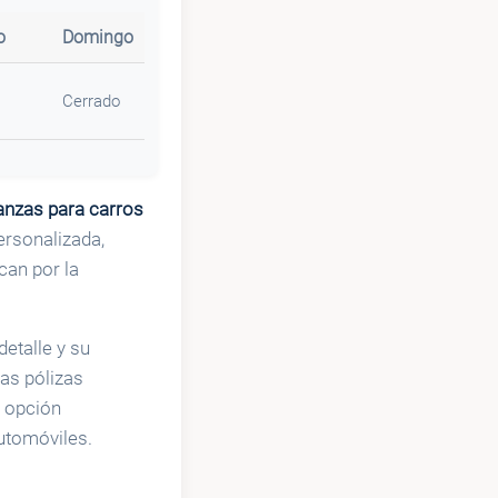
o
Domingo
Cerrado
anzas para carros
ersonalizada,
can por la
etalle y su
as pólizas
a opción
utomóviles.