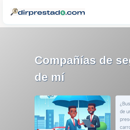
Compañías de seg
de mí
¿Bus
de u
pres
carr