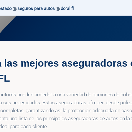
estado
seguros para autos
doral fl
 las mejores aseguradoras 
 FL
ductores pueden acceder a una variedad de opciones de cobe
 a sus necesidades. Estas aseguradoras ofrecen desde póliz
s completas, garantizando así la protección adecuada en caso
nta una lista de las principales aseguradoras de autos en la z
deal para cada cliente.