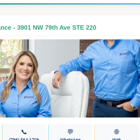
ance - 3901 NW 79th Ave STE 220
📞
💬
🌐
(786) 564-1706
WhatsApp
Web