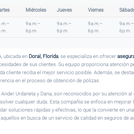
rtes
Miércoles
Jueves
Viernes
Sábad
a.m.–
9 a.m.–
9 a.m.–
9 a.m.–
9 a.m.–
p.m.
6 p.m.
6 p.m.
6 p.m.
6 p.m.
, ubicada en
Doral, Florida
, se especializa en ofrecer
asegur
cesidades de sus clientes. Su equipo proporciona atención p
a cliente reciba el mejor servicio posible. Además, se desta
arencia en el proceso de obtención de pólizas.
Ander Urdaneta y Dana, son reconocidos por su atención al d
esolver cualquier duda. Esta compañía se enfoca en mejorar l
ndar soluciones rápidas y efectivas, lo que la convierte en un
quellos en busca de un servicio de calidad en seguros de a