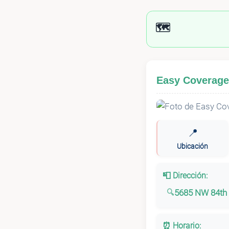
🗺️
Easy Coverag
📍
Ubicación
📮 Dirección:
5685 NW 84th 
⏰ Horario: