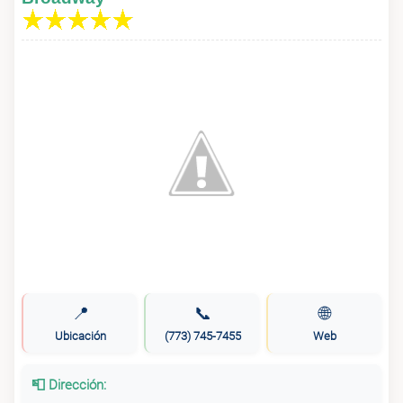
📍
📞
🌐
Ubicación
(773) 745-7455
Web
📮 Dirección: