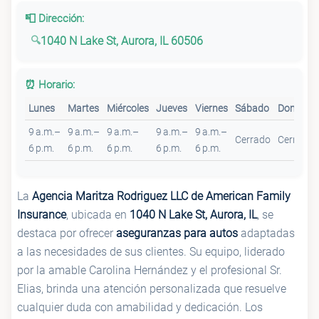
📮 Dirección:
1040 N Lake St, Aurora, IL 60506
⏰ Horario:
Lunes
Martes
Miércoles
Jueves
Viernes
Sábado
Domingo
9 a.m.–
9 a.m.–
9 a.m.–
9 a.m.–
9 a.m.–
Cerrado
Cerrado
6 p.m.
6 p.m.
6 p.m.
6 p.m.
6 p.m.
La
Agencia Maritza Rodriguez LLC de American Family
Insurance
, ubicada en
1040 N Lake St, Aurora, IL
, se
destaca por ofrecer
aseguranzas para autos
adaptadas
a las necesidades de sus clientes. Su equipo, liderado
por la amable Carolina Hernández y el profesional Sr.
Elias, brinda una atención personalizada que resuelve
cualquier duda con amabilidad y dedicación. Los