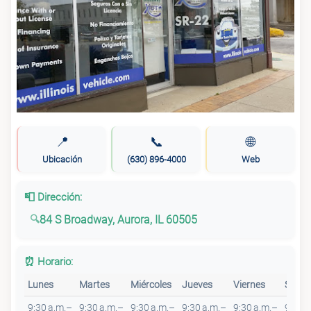
📍
📞
🌐
Ubicación
(630) 896-4000
Web
📮 Dirección:
84 S Broadway, Aurora, IL 60505
⏰ Horario:
Lunes
Martes
Miércoles
Jueves
Viernes
Sába
9:30 a.m.–
9:30 a.m.–
9:30 a.m.–
9:30 a.m.–
9:30 a.m.–
9 a.m