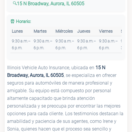
15 N Broadway, Aurora, IL 60505
⏰ Horario:
Lunes
Martes
Miércoles
Jueves
Viernes
Sába
9:30 a.m.–
9:30 a.m.–
9:30 a.m.–
9:30 a.m.–
9:30 a.m.–
9 a.m
6 p.m.
6 p.m.
6 p.m.
6 p.m.
6 p.m.
3 p.m.
Illinois Vehicle Auto Insurance, ubicada en
15 N
Broadway, Aurora, IL 60505
, se especializa en ofrecer
seguros para automóviles de manera profesional y
amigable. Su equipo está compuesto por personal
altamente capacitado que brinda atención
personalizada y se preocupa por encontrar las mejores
opciones para cada cliente. Los testimonios destacan la
amabilidad y paciencia de sus agentes, como Irene y
Sonia, quienes hacen que el proceso sea sencillo y