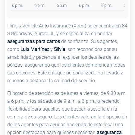
6 p.m.
6 p.m.
6 p.m.
6 p.m.
6 p.m.
3 p.m.
Illinois Vehicle Auto Insurance (Xpert) se encuentra en 84
S Broadway, Aurora, IL, y se especializa en brindar
aseguranzas para carros
de confianza. Sus agentes,
como
Luis Martínez
y
Silvia
, son reconocidos por su
amabilidad y paciencia al explicar los detalles de las
pólizas, asegurando que los clientes comprendan todas
sus opciones. Este enfoque personalizado ha llevado a
muchos a destacar la calidad del servicio.
El horario de atención es de lunes a viernes, de 9:30 a.m.
a 6 p.m., y los sábados de 9 a.m. a 3 p.m., ofreciendo
flexibilidad para aquellos que buscan asesoría en la
compra de su seguro. Los clientes valoran la disposición
de los agentes para ayudar, haciendo de este local una
opción destacada para quienes necesitan
aseguranza