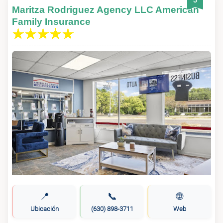
3
Maritza Rodriguez Agency LLC American
Family Insurance
📍
📞
🌐
Ubicación
(630) 898-3711
Web