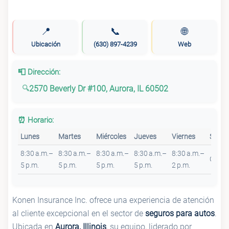
📍
📞
🌐
Ubicación
(630) 897-4239
Web
📮 Dirección:
2570 Beverly Dr #100, Aurora, IL 60502
⏰ Horario:
Lunes
Martes
Miércoles
Jueves
Viernes
Sába
8:30 a.m.–
8:30 a.m.–
8:30 a.m.–
8:30 a.m.–
8:30 a.m.–
Cerra
5 p.m.
5 p.m.
5 p.m.
5 p.m.
2 p.m.
Konen Insurance Inc. ofrece una experiencia de atención
al cliente excepcional en el sector de
seguros para autos
.
Ubicada en
Aurora, Illinois
, su equipo, liderado por