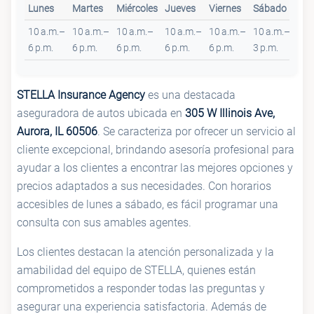
Lunes
Martes
Miércoles
Jueves
Viernes
Sábado
Do
10 a.m.–
10 a.m.–
10 a.m.–
10 a.m.–
10 a.m.–
10 a.m.–
Cer
6 p.m.
6 p.m.
6 p.m.
6 p.m.
6 p.m.
3 p.m.
STELLA Insurance Agency
es una destacada
aseguradora de autos ubicada en
305 W Illinois Ave,
Aurora, IL 60506
. Se caracteriza por ofrecer un servicio al
cliente excepcional, brindando asesoría profesional para
ayudar a los clientes a encontrar las mejores opciones y
precios adaptados a sus necesidades. Con horarios
accesibles de lunes a sábado, es fácil programar una
consulta con sus amables agentes.
Los clientes destacan la atención personalizada y la
amabilidad del equipo de STELLA, quienes están
comprometidos a responder todas las preguntas y
asegurar una experiencia satisfactoria. Además de