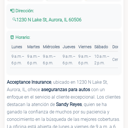
📮 Dirección:
1230 N Lake St, Aurora, IL 60506
⏰ Horario:
Lunes
Martes
Miércoles
Jueves
Viernes
Sábado
Doming
9 a.m.–
9 a.m.–
9 a.m.–
9 a.m.–
9 a.m.–
10 a.m.–
Cerrado
6 p.m.
6 p.m.
6 p.m.
6 p.m.
6 p.m.
2 p.m.
Acceptance Insurance
, ubicado en 1230 N Lake St,
Aurora, IL, ofrece
aseguranzas para autos
con un
enfoque en el servicio al cliente excepcional. Los clientes
destacan la atención de
Sandy Reyes
, quien se ha
ganado la confianza de muchos por su paciencia y
conocimiento en la búsqueda de las mejores coberturas.
La oficina está abierta de lunes a viernes de 9 a.m. a 6