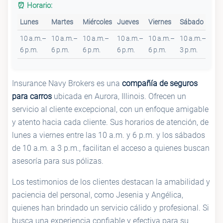
⏰ Horario:
Lunes
Martes
Miércoles
Jueves
Viernes
Sábado
Do
10 a.m.–
10 a.m.–
10 a.m.–
10 a.m.–
10 a.m.–
10 a.m.–
Cer
6 p.m.
6 p.m.
6 p.m.
6 p.m.
6 p.m.
3 p.m.
Insurance Navy Brokers es una
compañía de seguros
para carros
ubicada en Aurora, Illinois. Ofrecen un
servicio al cliente excepcional, con un enfoque amigable
y atento hacia cada cliente. Sus horarios de atención, de
lunes a viernes entre las 10 a.m. y 6 p.m. y los sábados
de 10 a.m. a 3 p.m., facilitan el acceso a quienes buscan
asesoría para sus pólizas.
Los testimonios de los clientes destacan la amabilidad y
paciencia del personal, como Jesenia y Angélica,
quienes han brindado un servicio cálido y profesional. Si
busca una experiencia confiable y efectiva para su