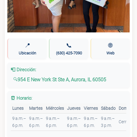
📍
📞
🌐
Ubicación
(630) 425-7090
Web
📮 Dirección:
954 E New York St Ste A, Aurora, IL 60505
⏰ Horario:
Lunes
Martes
Miércoles
Jueves
Viernes
Sábado
Domingo
9 a.m.–
9 a.m.–
9 a.m.–
9 a.m.–
9 a.m.–
9 a.m.–
Cerrado
6 p.m.
6 p.m.
6 p.m.
6 p.m.
6 p.m.
3 p.m.