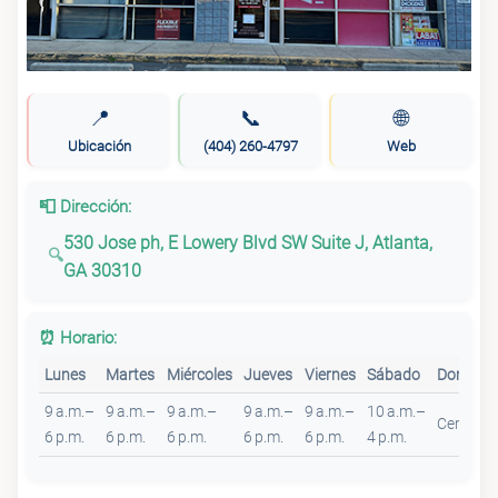
📍
📞
🌐
Ubicación
(404) 260-4797
Web
📮 Dirección:
530 Jose ph, E Lowery Blvd SW Suite J, Atlanta,
GA 30310
⏰ Horario:
Lunes
Martes
Miércoles
Jueves
Viernes
Sábado
Doming
9 a.m.–
9 a.m.–
9 a.m.–
9 a.m.–
9 a.m.–
10 a.m.–
Cerrado
6 p.m.
6 p.m.
6 p.m.
6 p.m.
6 p.m.
4 p.m.