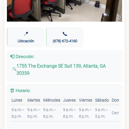
📍
📞
Ubicación
(678) 672-4160
📮 Dirección:
1755 The Exchange SE Suit 139, Atlanta, GA
30339
⏰ Horario:
Lunes
Martes
Miércoles
Jueves
Viernes
Sábado
Domingo
9 a.m.–
9 a.m.–
9 a.m.–
9 a.m.–
9 a.m.–
9 a.m.–
Cerrado
8 p.m.
8 p.m.
8 p.m.
8 p.m.
8 p.m.
5 p.m.