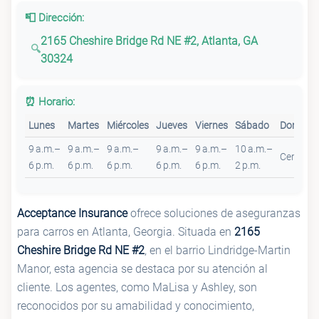
📮 Dirección:
2165 Cheshire Bridge Rd NE #2, Atlanta, GA
30324
⏰ Horario:
Lunes
Martes
Miércoles
Jueves
Viernes
Sábado
Doming
9 a.m.–
9 a.m.–
9 a.m.–
9 a.m.–
9 a.m.–
10 a.m.–
Cerrado
6 p.m.
6 p.m.
6 p.m.
6 p.m.
6 p.m.
2 p.m.
Acceptance Insurance
ofrece soluciones de aseguranzas
para carros en Atlanta, Georgia. Situada en
2165
Cheshire Bridge Rd NE #2
, en el barrio Lindridge-Martin
Manor, esta agencia se destaca por su atención al
cliente. Los agentes, como MaLisa y Ashley, son
reconocidos por su amabilidad y conocimiento,