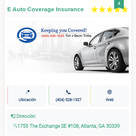
4
E Auto Coverage Insurance
📍
📞
🌐
Ubicación
(404) 528-1327
Web
📮 Dirección:
1755 The Exchange SE #108, Atlanta, GA 30339