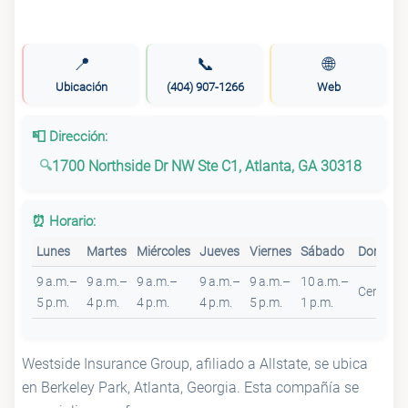
📍
📞
🌐
Ubicación
(404) 907-1266
Web
📮 Dirección:
1700 Northside Dr NW Ste C1, Atlanta, GA 30318
⏰ Horario:
Lunes
Martes
Miércoles
Jueves
Viernes
Sábado
Doming
9 a.m.–
9 a.m.–
9 a.m.–
9 a.m.–
9 a.m.–
10 a.m.–
Cerrado
5 p.m.
4 p.m.
4 p.m.
4 p.m.
5 p.m.
1 p.m.
Westside Insurance Group, afiliado a Allstate, se ubica
en Berkeley Park, Atlanta, Georgia. Esta compañía se