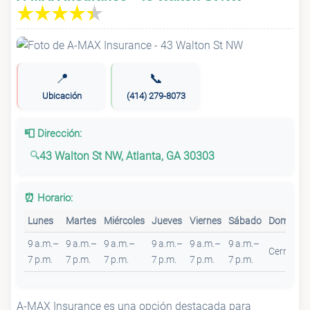
📍
📞
Ubicación
(414) 279-8073
📮 Dirección:
43 Walton St NW, Atlanta, GA 30303
⏰ Horario:
Lunes
Martes
Miércoles
Jueves
Viernes
Sábado
Domingo
9 a.m.–
9 a.m.–
9 a.m.–
9 a.m.–
9 a.m.–
9 a.m.–
Cerrado
7 p.m.
7 p.m.
7 p.m.
7 p.m.
7 p.m.
7 p.m.
A-MAX Insurance es una opción destacada para