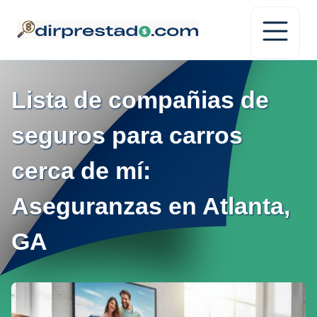
Lista de compañias de
seguros para carros
cerca de mí:
Aseguranzas en Atlanta,
GA