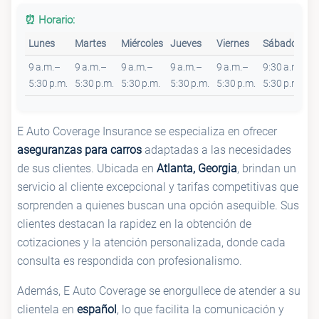
⏰ Horario:
Lunes
Martes
Miércoles
Jueves
Viernes
Sábado
9 a.m.–
9 a.m.–
9 a.m.–
9 a.m.–
9 a.m.–
9:30 a.m.–
5:30 p.m.
5:30 p.m.
5:30 p.m.
5:30 p.m.
5:30 p.m.
5:30 p.m.
E Auto Coverage Insurance se especializa en ofrecer
aseguranzas para carros
adaptadas a las necesidades
de sus clientes. Ubicada en
Atlanta, Georgia
, brindan un
servicio al cliente excepcional y tarifas competitivas que
sorprenden a quienes buscan una opción asequible. Sus
clientes destacan la rapidez en la obtención de
cotizaciones y la atención personalizada, donde cada
consulta es respondida con profesionalismo.
Además, E Auto Coverage se enorgullece de atender a su
clientela en
español
, lo que facilita la comunicación y