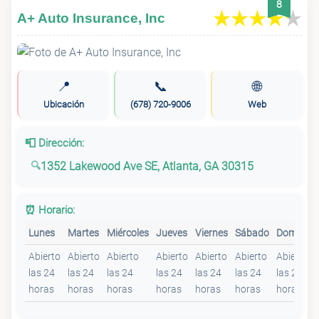
8
A+ Auto Insurance, Inc
📍
📞
🌐
Ubicación
(678) 720-9006
Web
📮 Dirección:
1352 Lakewood Ave SE, Atlanta, GA 30315
⏰ Horario:
Lunes
Martes
Miércoles
Jueves
Viernes
Sábado
Domingo
Abierto
Abierto
Abierto
Abierto
Abierto
Abierto
Abierto
las 24
las 24
las 24
las 24
las 24
las 24
las 24
horas
horas
horas
horas
horas
horas
horas