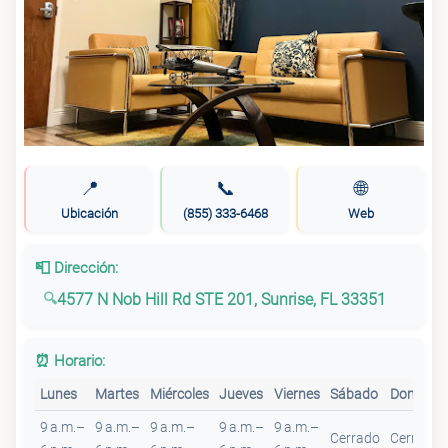
📍
📞
🌐
Ubicación
(855) 333-6468
Web
📮 Dirección:
4577 N Nob Hill Rd STE 201, Sunrise, FL 33351
⏰ Horario:
Lunes
Martes
Miércoles
Jueves
Viernes
Sábado
Domingo
9 a.m.–
9 a.m.–
9 a.m.–
9 a.m.–
9 a.m.–
Cerrado
Cerrado