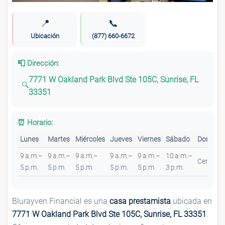
📍
📞
Ubicación
(877) 660-6672
📮 Dirección:
7771 W Oakland Park Blvd Ste 105C, Sunrise, FL
33351
⏰ Horario:
Lunes
Martes
Miércoles
Jueves
Viernes
Sábado
Doming
9 a.m.–
9 a.m.–
9 a.m.–
9 a.m.–
9 a.m.–
10 a.m.–
Cerrado
5 p.m.
5 p.m.
5 p.m.
5 p.m.
5 p.m.
3 p.m.
Blurayven Financial es una
casa prestamista
ubicada en
7771 W Oakland Park Blvd Ste 105C, Sunrise, FL 33351
.