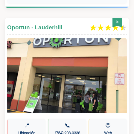
5
Oportun - Lauderhill
📍
📞
🌐
Ubicación
(754) 203-0338
Web