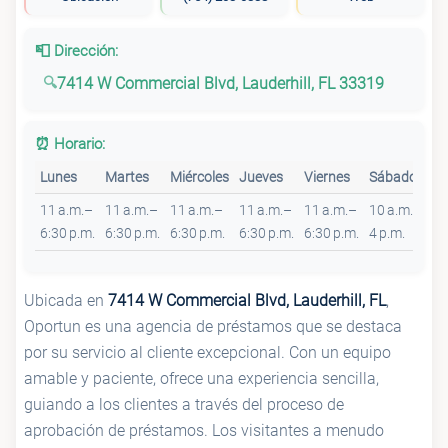
📮 Dirección:
7414 W Commercial Blvd, Lauderhill, FL 33319
⏰ Horario:
Lunes
Martes
Miércoles
Jueves
Viernes
Sábado
D
11 a.m.–
11 a.m.–
11 a.m.–
11 a.m.–
11 a.m.–
10 a.m.–
Ce
6:30 p.m.
6:30 p.m.
6:30 p.m.
6:30 p.m.
6:30 p.m.
4 p.m.
Ubicada en
7414 W Commercial Blvd, Lauderhill, FL
,
Oportun es una agencia de préstamos que se destaca
por su servicio al cliente excepcional. Con un equipo
amable y paciente, ofrece una experiencia sencilla,
guiando a los clientes a través del proceso de
aprobación de préstamos. Los visitantes a menudo