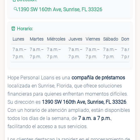
1390 SW 160th Ave, Sunrise, FL 33326
⏰ Horario:
Lunes
Martes
Miércoles
Jueves
Viernes
Sábado
Domingo
7 a.m.–
7 a.m.–
7 a.m.–
7 a.m.–
7 a.m.–
7 a.m.–
7 a.m.–
7 p.m.
7 p.m.
7 p.m.
7 p.m.
7 p.m.
7 p.m.
7 p.m.
Hope Personal Loans es una
compañía de préstamos
localizada en Sunrise, Florida, que ofrece soluciones
financieras para quienes enfrentan momentos difíciles.
Su dirección es
1390 SW 160th Ave, Sunrise, FL 33326
.
Con un horario de atención ampliado, están disponibles
todos los días de la semana, de
7 a.m. a 7 p.m.
,
facilitando el acceso a sus servicios.
Los clientes destacan la rapidez en el procesamiento de