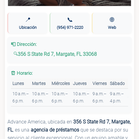
📍
📞
🌐
Ubicación
(954) 971-2220
Web
📮 Dirección:
356 S State Rd 7, Margate, FL 33068
⏰ Horario:
Lunes
Martes
Miércoles
Jueves
Viernes
Sábado
Domi
10 a.m.–
10 a.m.–
10 a.m.–
10 a.m.–
9 a.m.–
9 a.m.–
Cerra
6 p.m.
6 p.m.
6 p.m.
6 p.m.
6 p.m.
4 p.m.
Advance America, ubicada en
356 S State Rd 7, Margate,
FL
, es una
agencia de préstamos
que se destaca por su
servicio al cliente excepcional. Con un equipo amable y