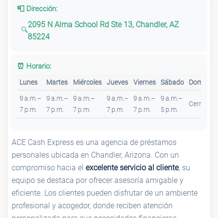
📮 Dirección:
2095 N Alma School Rd Ste 13, Chandler, AZ
85224
⏰ Horario:
Lunes
Martes
Miércoles
Jueves
Viernes
Sábado
Domingo
9 a.m.–
9 a.m.–
9 a.m.–
9 a.m.–
9 a.m.–
9 a.m.–
Cerrado
7 p.m.
7 p.m.
7 p.m.
7 p.m.
7 p.m.
5 p.m.
ACE Cash Express es una agencia de préstamos
personales ubicada en Chandler, Arizona. Con un
compromiso hacia el
excelente servicio al cliente
, su
equipo se destaca por ofrecer asesoría amigable y
eficiente. Los clientes pueden disfrutar de un ambiente
profesional y acogedor, donde reciben atención