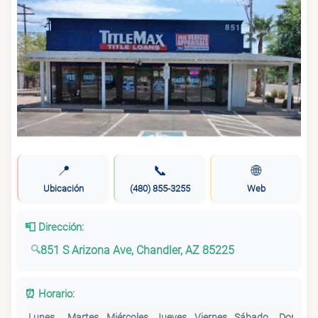
📍
📞
🌐
Ubicación
(480) 855-3255
Web
📮 Dirección:
851 S Arizona Ave, Chandler, AZ 85225
⏰ Horario:
Lunes
Martes
Miércoles
Jueves
Viernes
Sábado
Doming