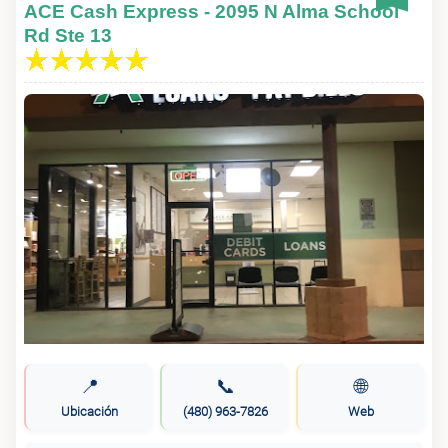
ACE Cash Express - 2095 N Alma School
Rd Ste 13
📍
📞
🌐
Ubicación
(480) 963-7826
Web