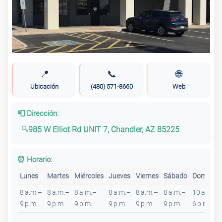
📍
📞
🌐
Ubicación
(480) 571-8660
Web
📮 Dirección:
985 W Elliot Rd UNIT 7, Chandler, AZ 85225
⏰ Horario:
Lunes
Martes
Miércoles
Jueves
Viernes
Sábado
Domingo
8 a.m.–
8 a.m.–
8 a.m.–
8 a.m.–
8 a.m.–
8 a.m.–
10 a.m.–
9 p.m.
9 p.m.
9 p.m.
9 p.m.
9 p.m.
9 p.m.
6 p.m.