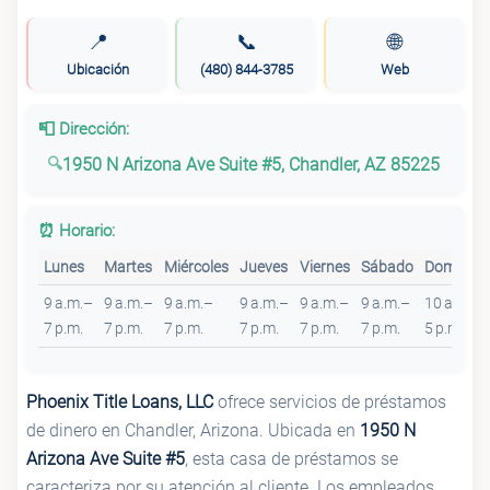
📍
📞
🌐
Ubicación
(480) 844-3785
Web
📮 Dirección:
1950 N Arizona Ave Suite #5, Chandler, AZ 85225
⏰ Horario:
Lunes
Martes
Miércoles
Jueves
Viernes
Sábado
Domingo
9 a.m.–
9 a.m.–
9 a.m.–
9 a.m.–
9 a.m.–
9 a.m.–
10 a.m.–
7 p.m.
7 p.m.
7 p.m.
7 p.m.
7 p.m.
7 p.m.
5 p.m.
Phoenix Title Loans, LLC
ofrece servicios de préstamos
de dinero en Chandler, Arizona. Ubicada en
1950 N
Arizona Ave Suite #5
, esta casa de préstamos se
caracteriza por su atención al cliente. Los empleados,