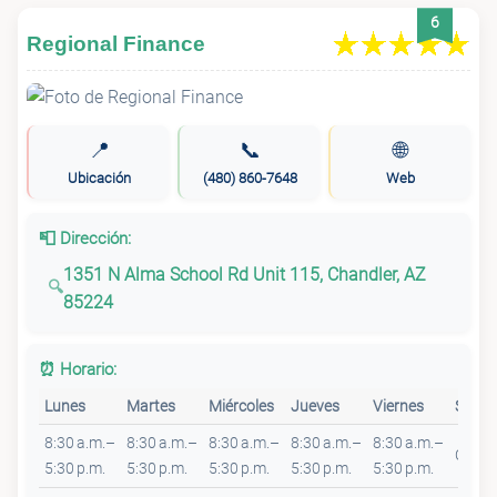
6
Regional Finance
📍
📞
🌐
Ubicación
(480) 860-7648
Web
📮 Dirección:
1351 N Alma School Rd Unit 115, Chandler, AZ
85224
⏰ Horario:
Lunes
Martes
Miércoles
Jueves
Viernes
Sába
8:30 a.m.–
8:30 a.m.–
8:30 a.m.–
8:30 a.m.–
8:30 a.m.–
Cerra
5:30 p.m.
5:30 p.m.
5:30 p.m.
5:30 p.m.
5:30 p.m.