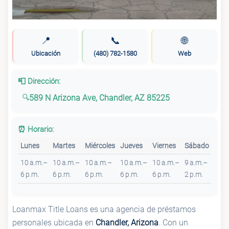
📍
📞
🌐
Ubicación
(480) 782-1580
Web
📮 Dirección:
589 N Arizona Ave, Chandler, AZ 85225
⏰ Horario:
Lunes
Martes
Miércoles
Jueves
Viernes
Sábado
Dom
10 a.m.–
10 a.m.–
10 a.m.–
10 a.m.–
10 a.m.–
9 a.m.–
Cerr
6 p.m.
6 p.m.
6 p.m.
6 p.m.
6 p.m.
2 p.m.
Loanmax Title Loans es una agencia de préstamos
personales ubicada en
Chandler, Arizona
. Con un