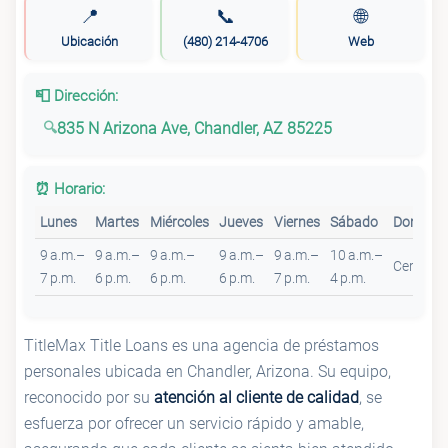
📍
📞
🌐
Ubicación
(480) 214-4706
Web
📮 Dirección:
835 N Arizona Ave, Chandler, AZ 85225
⏰ Horario:
Lunes
Martes
Miércoles
Jueves
Viernes
Sábado
Doming
9 a.m.–
9 a.m.–
9 a.m.–
9 a.m.–
9 a.m.–
10 a.m.–
Cerrado
7 p.m.
6 p.m.
6 p.m.
6 p.m.
7 p.m.
4 p.m.
TitleMax Title Loans es una agencia de préstamos
personales ubicada en Chandler, Arizona. Su equipo,
reconocido por su
atención al cliente de calidad
, se
esfuerza por ofrecer un servicio rápido y amable,