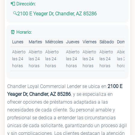
📮 Dirección:
2100 E Yeager Dr, Chandler, AZ 85286
⏰ Horario:
Lunes
Martes
Miércoles
Jueves
Viernes
Sábado
Domingo
Abierto
Abierto
Abierto
Abierto
Abierto
Abierto
Abierto
las 24
las 24
las 24
las 24
las 24
las 24
las 24
horas
horas
horas
horas
horas
horas
horas
Chandler Loyal Commercial Lender se ubica en
2100 E
Yeager Dr, Chandler, AZ 85286
, y se especializa en
ofrecer opciones de préstamos adaptadas a las
necesidades de cada cliente. Su personal amable y
profesional se dedica a entender las circunstancias
únicas de cada solicitante, garantizando un proceso ágil
y sin complicaciones. Los clientes destacan la atención