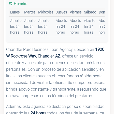
⏰ Horario:
Lunes
Martes
Miércoles
Jueves
Viernes
Sábado
Domingo
Abierto
Abierto
Abierto
Abierto
Abierto
Abierto
Abierto
las 24
las 24
las 24
las 24
las 24
las 24
las 24
horas
horas
horas
horas
horas
horas
horas
Chandler Pure Business Loan Agency, ubicada en
1920
W Rockrose Way, Chandler, AZ
, ofrece un servicio
eficiente y accesible para quienes necesitan préstamos
personales. Con un proceso de aplicación sencillo y en
línea, los clientes pueden obtener fondos rápidamente
sin necesidad de visitar la oficina. Su equipo profesional
brinda apoyo constante y transparente, asegurando que
no haya sorpresas en los términos del préstamo.
Además, esta agencia se destaca por su disponibilidad,
operando las
24 horas
todos los días de la semana. Ya