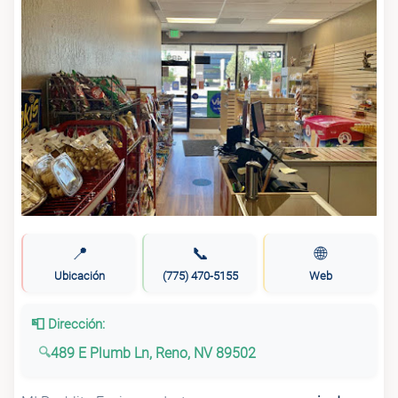
📍
📞
🌐
Ubicación
(775) 470-5155
Web
📮 Dirección:
489 E Plumb Ln, Reno, NV 89502