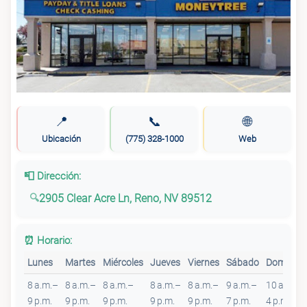
📍
📞
🌐
Ubicación
(775) 328-1000
Web
📮 Dirección:
2905 Clear Acre Ln, Reno, NV 89512
⏰ Horario:
Lunes
Martes
Miércoles
Jueves
Viernes
Sábado
Domingo
8 a.m.–
8 a.m.–
8 a.m.–
8 a.m.–
8 a.m.–
9 a.m.–
10 a.m.–
9 p.m.
9 p.m.
9 p.m.
9 p.m.
9 p.m.
7 p.m.
4 p.m.