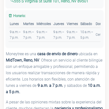
555 S Virginia St Suite 101, Reno, NV 89501
⏰ Horario:
Lunes
Martes
Miércoles
Jueves
Viernes
Sábado
Doming
9 a.m.–
9 a.m.–
9 a.m.–
9 a.m.–
9 a.m.–
10 a.m.–
Cerrado
7 p.m.
7 p.m.
7 p.m.
7 p.m.
7 p.m.
5 p.m.
Moneytree es una
casa de envío de dinero
ubicada en
MidTown, Reno, NV
. Ofrece un servicio al cliente bilingüe
con un enfoque amigable y profesional, permitiendo a
los usuarios realizar transacciones de manera rápida y
eficiente. Los horarios son flexibles, con atención de
lunes a viernes de
9 a.m. a 7 p.m.
y sábados de
10 a.m.
a 5 p.m.
.
A pesar de las opiniones mixtas sobre la experiencia del
cliente, muchos destacan la
paciencia y profesionalismo