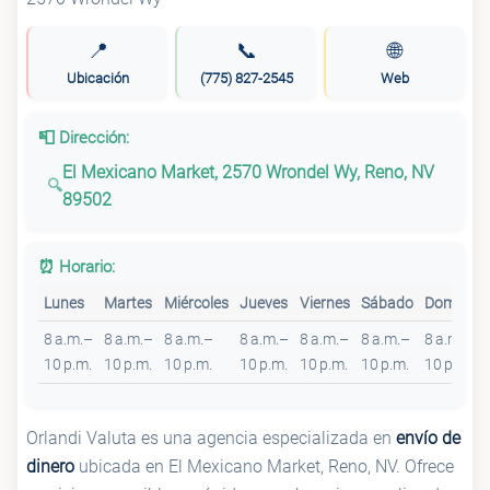
📍
📞
🌐
Ubicación
(775) 827-2545
Web
📮 Dirección:
El Mexicano Market, 2570 Wrondel Wy, Reno, NV
89502
⏰ Horario:
Lunes
Martes
Miércoles
Jueves
Viernes
Sábado
Domingo
8 a.m.–
8 a.m.–
8 a.m.–
8 a.m.–
8 a.m.–
8 a.m.–
8 a.m.–
10 p.m.
10 p.m.
10 p.m.
10 p.m.
10 p.m.
10 p.m.
10 p.m.
Orlandi Valuta es una agencia especializada en
envío de
dinero
ubicada en El Mexicano Market, Reno, NV. Ofrece