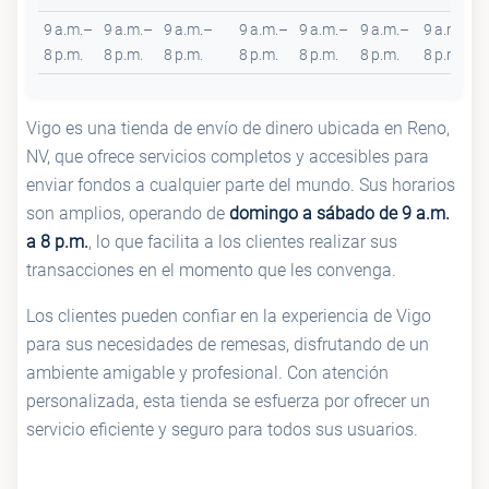
9 a.m.–
9 a.m.–
9 a.m.–
9 a.m.–
9 a.m.–
9 a.m.–
9 a.m.–
8 p.m.
8 p.m.
8 p.m.
8 p.m.
8 p.m.
8 p.m.
8 p.m.
Vigo es una tienda de envío de dinero ubicada en Reno,
NV, que ofrece servicios completos y accesibles para
enviar fondos a cualquier parte del mundo. Sus horarios
son amplios, operando de
domingo a sábado de 9 a.m.
a 8 p.m.
, lo que facilita a los clientes realizar sus
transacciones en el momento que les convenga.
Los clientes pueden confiar en la experiencia de Vigo
para sus necesidades de remesas, disfrutando de un
ambiente amigable y profesional. Con atención
personalizada, esta tienda se esfuerza por ofrecer un
servicio eficiente y seguro para todos sus usuarios.