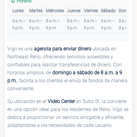
⏰ Horario:
Lunes
Martes
Miércoles
Jueves
Viernes
Sábado
Domingo
8 a.m.–
8 a.m.–
8 a.m.–
8 a.m.–
8 a.m.–
8 a.m.–
8 a.m.–
9 p.m.
9 p.m.
9 p.m.
9 p.m.
9 p.m.
9 p.m.
9 p.m.
Vigo es una
agencia para enviar dinero
ubicada en
Northeast Reno, ofreciendo servicios accesibles y
confiables para realizar transferencias de dinero. Con
horarios amplios, de
domingo a sábado de 8 a.m. a 9
p.m.
, facilita a los clientes el envío de fondos de manera
conveniente.
Su ubicación en el
Video Center
en Sutro St. la convierte
en una opción ideal para los residentes de Reno. Vigo se
dedica a proporcionar un servicio amigable y eficiente,
adaptándose a las necesidades de cada usuario.