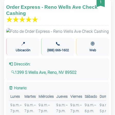
1
Order Express - Reno Wells Ave Check
Cashing
📍
📞
🌐
Ubicación
(888) 666-1602
Web
📮 Dirección:
1399 S Wells Ave, Reno, NV 89502
⏰ Horario:
Lunes
Martes
Miércoles
Jueves
Viernes
Sábado
Domingo
9 a.m.–
9 a.m.–
9 a.m.–
9 a.m.–
9 a.m.–
9 a.m.–
9 a.m.–
7 p.m.
7 p.m.
7 p.m.
7 p.m.
7 p.m.
6 p.m.
5 p.m.