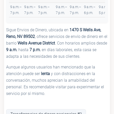
9 a.m.–
9 a.m.–
9 a.m.–
9 a.m.–
9 a.m.–
9 a.m.–
9 a.m.–
7 p.m.
7 p.m.
7 p.m.
7 p.m.
7 p.m.
6 p.m.
5 p.m.
Sigue Envios de Dinero, ubicada en
1470 S Wells Ave,
Reno, NV 89502
, ofrece servicios de envío de dinero en el
barrio
Wells Avenue District
. Con horarios amplios desde
9 a.m.
hasta
7 p.m.
en días laborales, esta casa se
adapta a las necesidades de sus clientes.
Aunque algunos usuarios han mencionado que la
atención puede ser
lenta
y con distracciones en la
conversación, muchos aprecian la amabilidad del
personal. Es recomendable visitar para experimentar el
servicio por sí mismo.