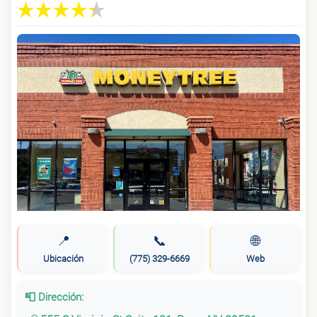
📍
📞
🌐
Ubicación
(775) 329-6669
Web
📮 Dirección: