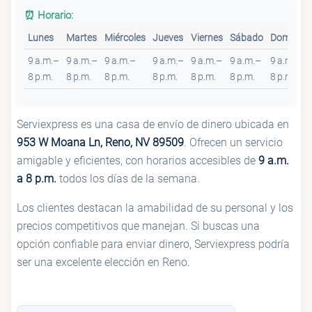
⏰ Horario:
Lunes
Martes
Miércoles
Jueves
Viernes
Sábado
Domingo
9 a.m.–
9 a.m.–
9 a.m.–
9 a.m.–
9 a.m.–
9 a.m.–
9 a.m.–
8 p.m.
8 p.m.
8 p.m.
8 p.m.
8 p.m.
8 p.m.
8 p.m.
Serviexpress es una casa de envío de dinero ubicada en
953 W Moana Ln, Reno, NV 89509
. Ofrecen un servicio
amigable y eficientes, con horarios accesibles de
9 a.m.
a 8 p.m.
todos los días de la semana.
Los clientes destacan la amabilidad de su personal y los
precios competitivos que manejan. Si buscas una
opción confiable para enviar dinero, Serviexpress podría
ser una excelente elección en Reno.