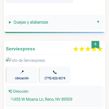
Quejas y alabanzas
6
Serviexpress
📍
📞
Ubicación
(775) 622-3219
📮 Dirección:
953 W Moana Ln, Reno, NV 89509