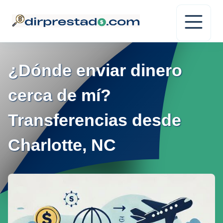
¿Dónde enviar dinero
cerca de mí?
Transferencias desde
Charlotte, NC