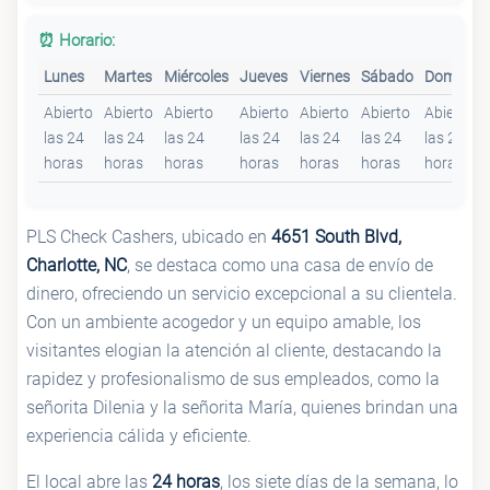
⏰ Horario:
Lunes
Martes
Miércoles
Jueves
Viernes
Sábado
Domingo
Abierto
Abierto
Abierto
Abierto
Abierto
Abierto
Abierto
las 24
las 24
las 24
las 24
las 24
las 24
las 24
horas
horas
horas
horas
horas
horas
horas
PLS Check Cashers, ubicado en
4651 South Blvd,
Charlotte, NC
, se destaca como una casa de envío de
dinero, ofreciendo un servicio excepcional a su clientela.
Con un ambiente acogedor y un equipo amable, los
visitantes elogian la atención al cliente, destacando la
rapidez y profesionalismo de sus empleados, como la
señorita Dilenia y la señorita María, quienes brindan una
experiencia cálida y eficiente.
El local abre las
24 horas
, los siete días de la semana, lo