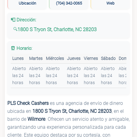
Ubicación
(704) 342-0065
Web
📮 Dirección:
1800 S Tryon St, Charlotte, NC 28203
⏰ Horario:
Lunes
Martes
Miércoles
Jueves
Viernes
Sábado
Domingo
Abierto
Abierto
Abierto
Abierto
Abierto
Abierto
Abierto
las 24
las 24
las 24
las 24
las 24
las 24
las 24
horas
horas
horas
horas
horas
horas
horas
PLS Check Cashers
es una agencia de envío de dinero
ubicada en
1800 S Tryon St, Charlotte, NC 28203
, en el
barrio de
Wilmore
. Ofrecen un servicio atento y amigable,
garantizando una experiencia personalizada para cada
cliente. Este equipo destaca por su cortesía, con