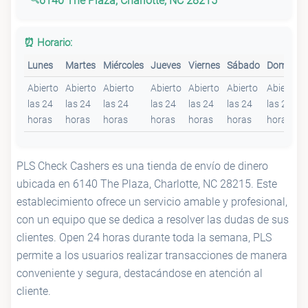
6140 The Plaza, Charlotte, NC 28215
⏰ Horario:
Lunes
Martes
Miércoles
Jueves
Viernes
Sábado
Domingo
Abierto
Abierto
Abierto
Abierto
Abierto
Abierto
Abierto
las 24
las 24
las 24
las 24
las 24
las 24
las 24
horas
horas
horas
horas
horas
horas
horas
PLS Check Cashers es una tienda de envío de dinero
ubicada en 6140 The Plaza, Charlotte, NC 28215. Este
establecimiento ofrece un servicio amable y profesional,
con un equipo que se dedica a resolver las dudas de sus
clientes. Open 24 horas durante toda la semana, PLS
permite a los usuarios realizar transacciones de manera
conveniente y segura, destacándose en atención al
cliente.