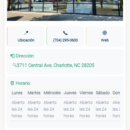
📍
📞
🌐
Ubicación
(704) 295-0600
Web
📮 Dirección:
3711 Central Ave, Charlotte, NC 28205
⏰ Horario:
Lunes
Martes
Miércoles
Jueves
Viernes
Sábado
Domingo
Abierto
Abierto
Abierto
Abierto
Abierto
Abierto
Abierto
las 24
las 24
las 24
las 24
las 24
las 24
las 24
horas
horas
horas
horas
horas
horas
horas