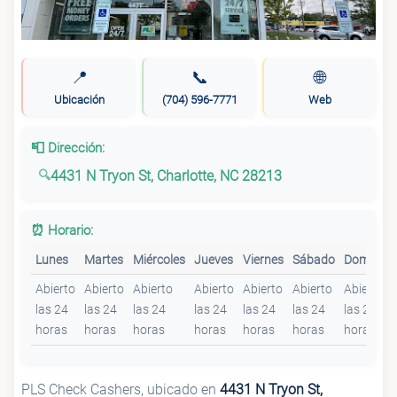
📍
📞
🌐
Ubicación
(704) 596-7771
Web
📮 Dirección:
4431 N Tryon St, Charlotte, NC 28213
⏰ Horario:
Lunes
Martes
Miércoles
Jueves
Viernes
Sábado
Domingo
Abierto
Abierto
Abierto
Abierto
Abierto
Abierto
Abierto
las 24
las 24
las 24
las 24
las 24
las 24
las 24
horas
horas
horas
horas
horas
horas
horas
PLS Check Cashers, ubicado en
4431 N Tryon St,