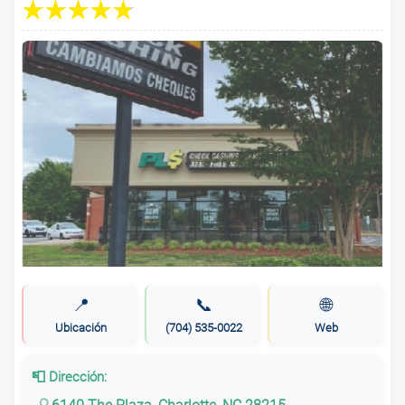
📍
📞
🌐
Ubicación
(704) 535-0022
Web
📮 Dirección: