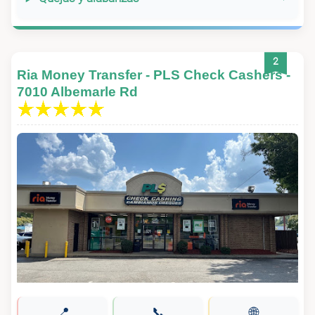
2
Ria Money Transfer - PLS Check Cashers -
7010 Albemarle Rd
📍
📞
🌐