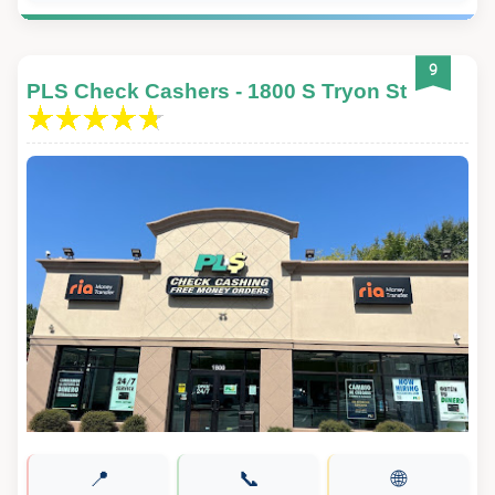
9
PLS Check Cashers - 1800 S Tryon St
📍
📞
🌐