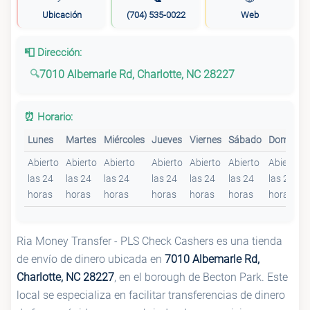
Ubicación
(704) 535-0022
Web
📮 Dirección:
7010 Albemarle Rd, Charlotte, NC 28227
⏰ Horario:
Lunes
Martes
Miércoles
Jueves
Viernes
Sábado
Domingo
Abierto
Abierto
Abierto
Abierto
Abierto
Abierto
Abierto
las 24
las 24
las 24
las 24
las 24
las 24
las 24
horas
horas
horas
horas
horas
horas
horas
Ria Money Transfer - PLS Check Cashers es una tienda
de envío de dinero ubicada en
7010 Albemarle Rd,
Charlotte, NC 28227
, en el borough de Becton Park. Este
local se especializa en facilitar transferencias de dinero