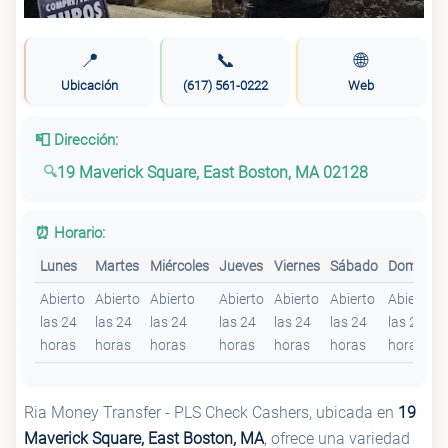
📍
📞
🌐
Ubicación
(617) 561-0222
Web
📮 Dirección:
19 Maverick Square, East Boston, MA 02128
⏰ Horario:
Lunes
Martes
Miércoles
Jueves
Viernes
Sábado
Domingo
Abierto
Abierto
Abierto
Abierto
Abierto
Abierto
Abierto
las 24
las 24
las 24
las 24
las 24
las 24
las 24
horas
horas
horas
horas
horas
horas
horas
Ria Money Transfer - PLS Check Cashers, ubicada en
19
Maverick Square, East Boston, MA
, ofrece una variedad