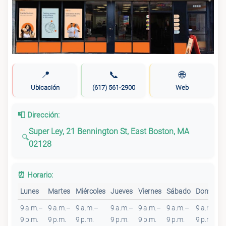
📍
📞
🌐
Ubicación
(617) 561-2900
Web
📮 Dirección:
Super Ley, 21 Bennington St, East Boston, MA
02128
⏰ Horario:
Lunes
Martes
Miércoles
Jueves
Viernes
Sábado
Domingo
9 a.m.–
9 a.m.–
9 a.m.–
9 a.m.–
9 a.m.–
9 a.m.–
9 a.m.–
9 p.m.
9 p.m.
9 p.m.
9 p.m.
9 p.m.
9 p.m.
9 p.m.