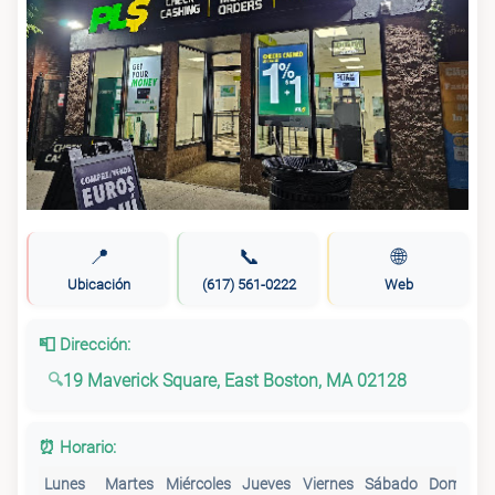
📍
📞
🌐
Ubicación
(617) 561-0222
Web
📮 Dirección:
19 Maverick Square, East Boston, MA 02128
⏰ Horario:
Lunes
Martes
Miércoles
Jueves
Viernes
Sábado
Domingo