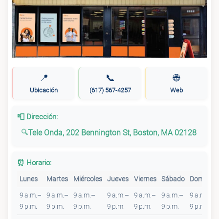
📍
📞
🌐
Ubicación
(617) 567-4257
Web
📮 Dirección:
Tele Onda, 202 Bennington St, Boston, MA 02128
⏰ Horario:
Lunes
Martes
Miércoles
Jueves
Viernes
Sábado
Domingo
9 a.m.–
9 a.m.–
9 a.m.–
9 a.m.–
9 a.m.–
9 a.m.–
9 a.m.–
9 p.m.
9 p.m.
9 p.m.
9 p.m.
9 p.m.
9 p.m.
9 p.m.