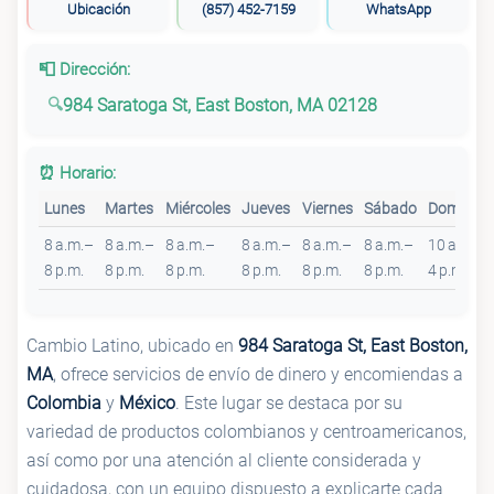
Ubicación
(857) 452-7159
WhatsApp
📮 Dirección:
984 Saratoga St, East Boston, MA 02128
⏰ Horario:
Lunes
Martes
Miércoles
Jueves
Viernes
Sábado
Domingo
8 a.m.–
8 a.m.–
8 a.m.–
8 a.m.–
8 a.m.–
8 a.m.–
10 a.m.–
8 p.m.
8 p.m.
8 p.m.
8 p.m.
8 p.m.
8 p.m.
4 p.m.
Cambio Latino, ubicado en
984 Saratoga St, East Boston,
MA
, ofrece servicios de envío de dinero y encomiendas a
Colombia
y
México
. Este lugar se destaca por su
variedad de productos colombianos y centroamericanos,
así como por una atención al cliente considerada y
cuidadosa, con un equipo dispuesto a explicarte cada