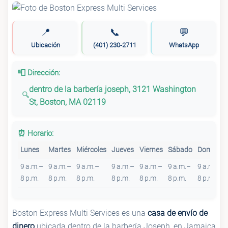
📍
📞
💬
Ubicación
(401) 230-2711
WhatsApp
📮 Dirección:
dentro de la barbería joseph, 3121 Washington
St, Boston, MA 02119
⏰ Horario:
Lunes
Martes
Miércoles
Jueves
Viernes
Sábado
Domingo
9 a.m.–
9 a.m.–
9 a.m.–
9 a.m.–
9 a.m.–
9 a.m.–
9 a.m.–
8 p.m.
8 p.m.
8 p.m.
8 p.m.
8 p.m.
8 p.m.
8 p.m.
Boston Express Multi Services es una
casa de envío de
dinero
ubicada dentro de la barbería Joseph, en Jamaica