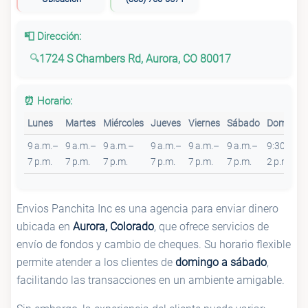
📮 Dirección:
1724 S Chambers Rd, Aurora, CO 80017
⏰ Horario:
Lunes
Martes
Miércoles
Jueves
Viernes
Sábado
Domingo
9 a.m.–
9 a.m.–
9 a.m.–
9 a.m.–
9 a.m.–
9 a.m.–
9:30 a.m.
7 p.m.
7 p.m.
7 p.m.
7 p.m.
7 p.m.
7 p.m.
2 p.m.
Envios Panchita Inc es una agencia para enviar dinero
ubicada en
Aurora, Colorado
, que ofrece servicios de
envío de fondos y cambio de cheques. Su horario flexible
permite atender a los clientes de
domingo a sábado
,
facilitando las transacciones en un ambiente amigable.