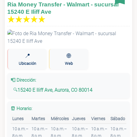
Ria Money Transfer - Walmart - sucursal
15240 E Iliff Ave
📍
🌐
Ubicación
Web
📮 Dirección:
15240 E Iliff Ave, Aurora, CO 80014
⏰ Horario:
Lunes
Martes
Miércoles
Jueves
Viernes
Sábado
Do
10 a.m.–
10 a.m.–
10 a.m.–
10 a.m.–
10 a.m.–
10 a.m.–
10 
8 p.m.
8 p.m.
8 p.m.
8 p.m.
8 p.m.
8 p.m.
6 p