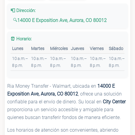
📮 Dirección:
14000 E Exposition Ave, Aurora, CO 80012
⏰ Horario:
Lunes
Martes
Miércoles
Jueves
Viernes
Sábado
Do
10 a.m.–
10 a.m.–
10 a.m.–
10 a.m.–
10 a.m.–
10 a.m.–
10 
8 p.m.
8 p.m.
8 p.m.
8 p.m.
8 p.m.
8 p.m.
6 p
Ria Money Transfer - Walmart, ubicada en
14000 E
Exposition Ave, Aurora, CO 80012
, ofrece una solución
confiable para el envío de dinero. Su local en
City Center
proporciona un servicio accesible y amigable para
quienes buscan transferir fondos de manera eficiente.
Los horarios de atención son convenientes, abriendo