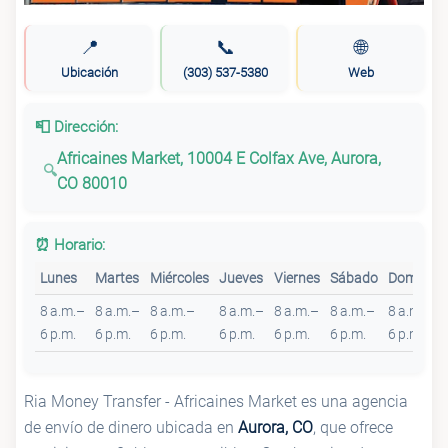
📍
📞
🌐
Ubicación
(303) 537-5380
Web
📮 Dirección:
Africaines Market, 10004 E Colfax Ave, Aurora,
CO 80010
⏰ Horario:
Lunes
Martes
Miércoles
Jueves
Viernes
Sábado
Domingo
8 a.m.–
8 a.m.–
8 a.m.–
8 a.m.–
8 a.m.–
8 a.m.–
8 a.m.–
6 p.m.
6 p.m.
6 p.m.
6 p.m.
6 p.m.
6 p.m.
6 p.m.
Ria Money Transfer - Africaines Market es una agencia
de envío de dinero ubicada en
Aurora, CO
, que ofrece