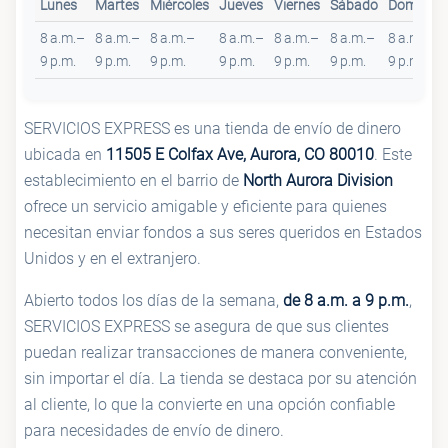
Lunes
Martes
Miércoles
Jueves
Viernes
Sábado
Domingo
8 a.m.–
8 a.m.–
8 a.m.–
8 a.m.–
8 a.m.–
8 a.m.–
8 a.m.–
9 p.m.
9 p.m.
9 p.m.
9 p.m.
9 p.m.
9 p.m.
9 p.m.
SERVICIOS EXPRESS es una tienda de envío de dinero
ubicada en
11505 E Colfax Ave, Aurora, CO 80010
. Este
establecimiento en el barrio de
North Aurora Division
ofrece un servicio amigable y eficiente para quienes
necesitan enviar fondos a sus seres queridos en Estados
Unidos y en el extranjero.
Abierto todos los días de la semana,
de 8 a.m. a 9 p.m.
,
SERVICIOS EXPRESS se asegura de que sus clientes
puedan realizar transacciones de manera conveniente,
sin importar el día. La tienda se destaca por su atención
al cliente, lo que la convierte en una opción confiable
para necesidades de envío de dinero.