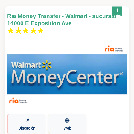
1
Ria Money Transfer - Walmart - sucursal
14000 E Exposition Ave
📍
🌐
Ubicación
Web