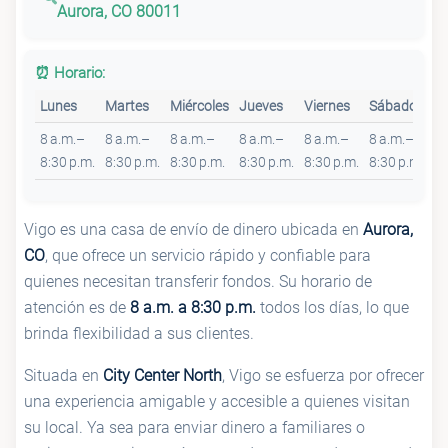
Aurora, CO 80011
⏰ Horario:
Lunes
Martes
Miércoles
Jueves
Viernes
Sábado
D
8 a.m.–
8 a.m.–
8 a.m.–
8 a.m.–
8 a.m.–
8 a.m.–
8 
8:30 p.m.
8:30 p.m.
8:30 p.m.
8:30 p.m.
8:30 p.m.
8:30 p.m.
8:
Vigo es una casa de envío de dinero ubicada en
Aurora,
CO
, que ofrece un servicio rápido y confiable para
quienes necesitan transferir fondos. Su horario de
atención es de
8 a.m. a 8:30 p.m.
todos los días, lo que
brinda flexibilidad a sus clientes.
Situada en
City Center North
, Vigo se esfuerza por ofrecer
una experiencia amigable y accesible a quienes visitan
su local. Ya sea para enviar dinero a familiares o