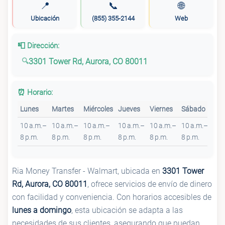
📍
📞
🌐
Ubicación
(855) 355-2144
Web
📮 Dirección:
3301 Tower Rd, Aurora, CO 80011
⏰ Horario:
Lunes
Martes
Miércoles
Jueves
Viernes
Sábado
Do
10 a.m.–
10 a.m.–
10 a.m.–
10 a.m.–
10 a.m.–
10 a.m.–
10 
8 p.m.
8 p.m.
8 p.m.
8 p.m.
8 p.m.
8 p.m.
6 p
Ria Money Transfer - Walmart, ubicada en
3301 Tower
Rd, Aurora, CO 80011
, ofrece servicios de envío de dinero
con facilidad y conveniencia. Con horarios accesibles de
lunes a domingo
, esta ubicación se adapta a las
necesidades de sus clientes, asegurando que puedan