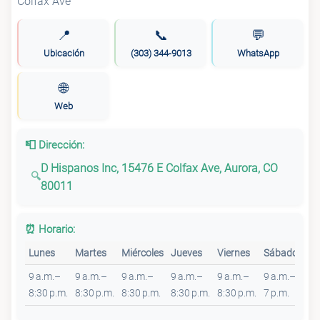
📍
📞
💬
Ubicación
(303) 344-9013
WhatsApp
🌐
Web
📮 Dirección:
D Hispanos Inc, 15476 E Colfax Ave, Aurora, CO
80011
⏰ Horario:
Lunes
Martes
Miércoles
Jueves
Viernes
Sábado
Do
9 a.m.–
9 a.m.–
9 a.m.–
9 a.m.–
9 a.m.–
9 a.m.–
9 a
8:30 p.m.
8:30 p.m.
8:30 p.m.
8:30 p.m.
8:30 p.m.
7 p.m.
8:4