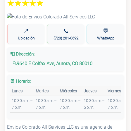
📍
📞
💬
Ubicación
(720) 201-0692
WhatsApp
📮 Dirección:
9640 E Colfax Ave, Aurora, CO 80010
⏰ Horario:
Lunes
Martes
Miércoles
Jueves
Viernes
10:30 a.m.–
10:30 a.m.–
10:30 a.m.–
10:30 a.m.–
10:30 a.m.–
7 p.m.
7 p.m.
7 p.m.
5 p.m.
7 p.m.
Envios Colorado All Services LLC es una agencia de