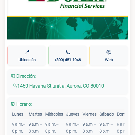
📍
📞
🌐
Ubicación
(800) 481-1946
Web
📮 Dirección:
1450 Havana St unit a, Aurora, CO 80010
⏰ Horario:
Lunes
Martes
Miércoles
Jueves
Viernes
Sábado
Domingo
9 a.m.–
9 a.m.–
9 a.m.–
9 a.m.–
9 a.m.–
9 a.m.–
9 a.m.–
8 p.m.
8 p.m.
8 p.m.
8 p.m.
8 p.m.
8 p.m.
8 p.m.